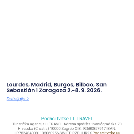
Lourdes, Madrid, Burgos, Bilbao, San
Sebastián i Zaragoza 2.-8. 9. 2026.
Detaljnije >
Podaci tvrtke LL TRAVEL
Turistička agencija LLTRAVEL Adresa sjedišta: Ivanićgradska 73
Hrvatska (Croatia) 10000 Zagreb OIB: 92680857917 IBAN:
HR7824840081135060256 SWIFT: RZBHHR2X
Podaci tvrtke >>