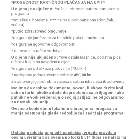
*MOGUĆNOST KARTIČNOG PLAĆANJA NA UPIT*
U cijenu je uključeno:
*vožnja udobnim autobusom prema
programu
*smještaj u hotelima 3*** na bazi polupansiona (doručak,
večera)
*putno zdravstveno osiguranje
*osiguranje jamčevine za turistički paket aranžmana
*osiguranje ugovorne odgovornosti
* duhovno i stručno vodstvo.
U cijenu nije uključeno :
*sve ostale ulaznice, dodatna pića i
ručkovi koji nisu navedeni u cijeni
*osiguranje od otkaza putovanja ( 100 kn)
* nadoplata jednokrevetne sobe je
450,00 kn
Za putovanje je potrebna važeća osobna iskaznica ili putovnica.
Molimo da osobne dokumente, novac, lijekove drzite kod
sebe u torbi, ukoliko dođe do problema sa prtljagom i ako
putnik ne vodi evidenciju o svojoj prtljazi ne odgovaramo
za nastalu situaciju
Ovisno o konkretnim lokalnim situacijama, moguća su
manja odstupanja glede redoslijeda i sadržaja programa!
——————————————————————————————————————
U slučaju odustajanja od hodočašća, vrijede pravila o
općim uvjetima poslovanja po točki br,14 (koja se nalazi na