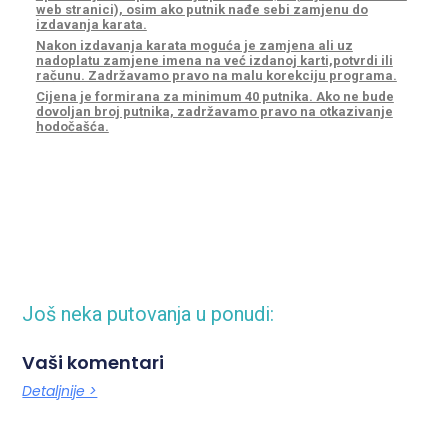
web stranici), osim ako putnik nađe sebi zamjenu do
izdavanja karata.
Nakon izdavanja karata moguća je zamjena ali uz
nadoplatu zamjene imena na već izdanoj karti,potvrdi ili
računu. Zadržavamo pravo na malu korekciju programa.
Cijena je formirana za minimum 40 putnika. Ako ne bude
dovoljan broj putnika, zadržavamo pravo na otkazivanje
hodočašća.
Još neka putovanja u ponudi:
Vaši komentari
Detaljnije >