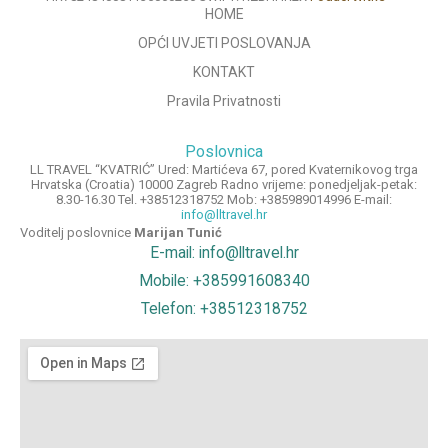
HOME
OPĆI UVJETI POSLOVANJA
KONTAKT
Pravila Privatnosti
Poslovnica
LL TRAVEL “KVATRIĆ” Ured: Martićeva 67, pored Kvaternikovog trga
Hrvatska (Croatia) 10000 Zagreb Radno vrijeme: ponedjeljak-petak:
8.30-16.30 Tel. +38512318752 Mob: +385989014996 E-mail:
info@lltravel.hr
Voditelj poslovnice
Marijan Tunić
E-mail: info@lltravel.hr
Mobile: +385991608340
Telefon: +38512318752