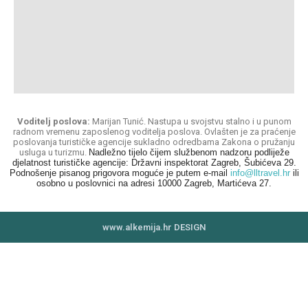
Voditelj poslova:
Marijan Tunić. Nastupa u svojstvu stalno i u punom
radnom vremenu zaposlenog voditelja poslova. Ovlašten je za praćenje
poslovanja turističke agencije sukladno odredbama Zakona o pružanju
usluga u turizmu.
Nadležno tijelo čijem službenom nadzoru podliježe
djelatnost turističke agencije: Državni inspektorat Zagreb, Šubićeva 29.
Podnošenje pisanog prigovora moguće je putem e-mail
info@lltravel.hr
ili
osobno u poslovnici na adresi 10000 Zagreb, Martićeva 27.
www.alkemija.hr DESIGN