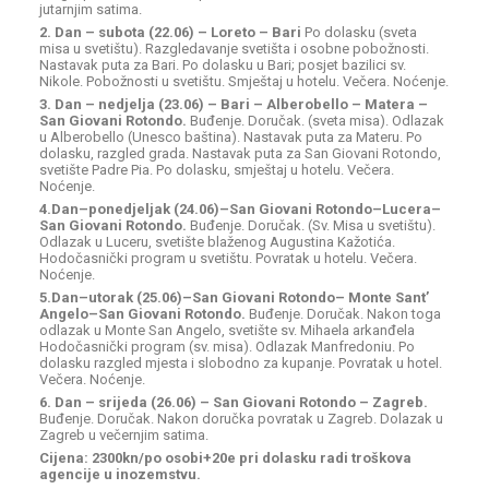
jutarnjim satima.
2. Dan – subota (22.06) – Loreto – Bari
Po dolasku (sveta
misa u svetištu). Razgledavanje svetišta i osobne pobožnosti.
Nastavak puta za Bari. Po dolasku u Bari; posjet bazilici sv.
Nikole. Pobožnosti u svetištu. Smještaj u hotelu. Večera. Noćenje.
3. Dan – nedjelja (23.06) – Bari – Alberobello – Matera –
San Giovani Rotondo.
Buđenje. Doručak. (sveta misa). Odlazak
u Alberobello (Unesco baština). Nastavak puta za Materu. Po
dolasku, razgled grada. Nastavak puta za San Giovani Rotondo,
svetište Padre Pia. Po dolasku, smještaj u hotelu. Večera.
Noćenje.
4.Dan–ponedjeljak (24.06)–San Giovani Rotondo–Lucera–
San Giovani Rotondo.
Buđenje. Doručak. (Sv. Misa u svetištu).
Odlazak u Luceru, svetište blaženog Augustina Kažotića.
Hodočasnički program u svetištu. Povratak u hotelu. Večera.
Noćenje.
5.Dan–utorak (25.06)–San Giovani Rotondo– Monte Sant’
Angelo–San Giovani Rotondo.
Buđenje. Doručak. Nakon toga
odlazak u Monte San Angelo, svetište sv. Mihaela arkanđela
Hodočasnički program (sv. misa). Odlazak Manfredoniu. Po
dolasku razgled mjesta i slobodno za kupanje. Povratak u hotel.
Večera. Noćenje.
6. Dan – srijeda (26.06) – San Giovani Rotondo – Zagreb.
Buđenje. Doručak. Nakon doručka povratak u Zagreb. Dolazak u
Zagreb u večernjim satima.
Cijena: 2300kn/po osobi+20e pri dolasku radi troškova
agencije u inozemstvu.