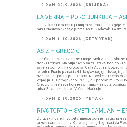
D A N | 3
0
. 9 .
2 0 2
6 . ( S R I
J E
D A )
LA VERNA – PORCIJUNKULA – AS
Dolazak na La Vernu u jutarnjim satima, mjesto gdje je 
misu. Nastavak vožnje prema Asizu. Dolazak u Asiz i raz
D A N |
1 . 1 0 . 2 0 2 6 . ( Č E T V R T A K )
ASIZ – GRECCIO
Doručak. Posjet Bazilici sv. Franje. Molitva na grobu sv
trgova i crkava. Najprije ćemo se zaustaviti kod crkve 
svijeta i pomoliti na grobu sv. Carla Acutisa, Božjeg in
je rođen Franjo pa nastaviti do glavnog gradskog trga.
svetičinom grobu i pred križem. Naposljetku ćemo doći 
kojeg je Isus progovorio Franji: „Idi i popravi mi Crkvu
Greccio, mjestašce koje je sv. Franjo više puta posjetio
misu. Povratak u hotel. Večera. Noćenje.
D A N |
2
.
1 0 . 2 0 2 6 . ( P E T A K )
RIVOTORTO – SVETI DAMJAN – E
Doručak. Posjet Rivotortu, mjestu gdje je nastao prvi 
prvom samostanu sv. Klare i mjestu gdje je nastala Pj
odlazak u Eremo delle Carceri, samotište gdje se sv. Fra