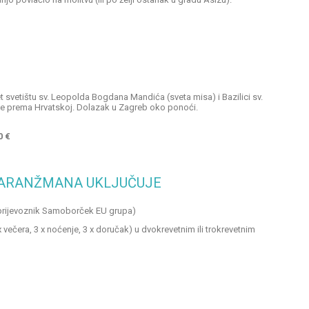
 svetištu sv. Leopolda Bogdana Mandića (sveta misa) i Bazilici sv.
e prema Hrvatskoj. Dolazak u Zagreb oko ponoći.
0
€
-ARANŽMANA UKLJUČUJE
prijevoznik Samoborček EU grupa)
večera, 3 x noćenje, 3 x doručak) u dvokrevetnim ili trokrevetnim