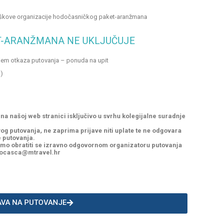
roškove organizacije hodočasničkog paket-aranžmana
T-ARANŽMANA NE UKLJUČUJE
jem otkaza putovanja – ponuda na upit
u)
 našoj web stranici isključivo u svrhu kolegijalne suradnje
g putovanja, ne zaprima prijave niti uplate te ne odgovara
e putovanja.
limo obratiti se izravno odgovornom organizatoru putovanja
hodocasca@mtravel.hr
AVA NA PUTOVANJE