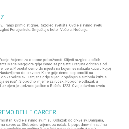
IZ
sv. Franjo primio stigme. Razgled svetišta. Ovdje slavimo svetu
gled Porcijunkule. Smještaj u hotel. Večera. Noćenje.
. Franje. Vrijeme za osobne pobožnosti. Slijedi razgled asiških
Santa Maria Maggiore gdje ćemo se prisjetiti Franjina odricanja od
fluencera. Prošetat ćemo do mjesta na kojem se nalazila kuća u kojoj
 Nastavljamo do crkve sv. Klare gdje ćemo se pomoliti na
do kapelice sv. Damjana gdje slijedi objašnjenje simbola križa s
 koja se ruši“. Slobodno vrijeme za ručak. Popodne odlazak u
 i u kojem je uprizorio jaslice o Božiću 1223. Ovdje slavimo svetu
REMO DELLE CARCERI
samostan. Ovdje slavimo sv. misu. Odlazak do crkve sv. Damjana,
esma stvorova. Slobodno vrijeme za ručak. U popodnevnim satima
njo povlačio na molitvu (ili po želji ostanak u gradu Asizu).