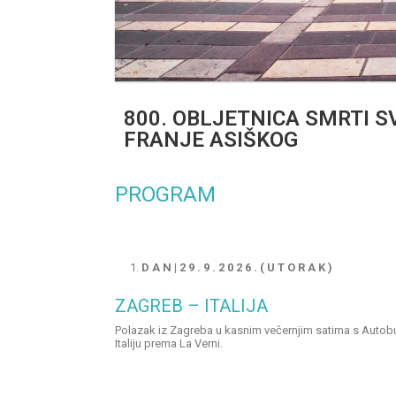
800. OBLJETNICA SMRTI SV
FRANJE ASIŠKOG
PROGRAM
D A N | 2 9 . 9 . 2 0 2 6 . ( U T O R A K )
ZAGREB – ITALIJA
Polazak iz Zagreba u kasnim večernjim satima s Autobu
Italiju prema La Verni.