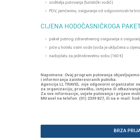
voditelja putovanja (turistički vodič)
PDV, jamčevinu, osiguranje od odgovornosti te t
CIJENA HODOČASNIČKOGA PAKE
paket putnog-zdravstvenog osiguranja s osiguran
piće u hotelu osim vode (voda je uključena u cijen
nadoplatu za jednokrevetnu sobu (160 €)
Napomena: Ovaj program putovanja objavljujemo na
i informiranja zainteresiranih putnika.
Agencija LL TRAVEL nije odgovorni organizator ovo
za organizaciju, provedbu, izmjene ili otkazivanj
Za sve informacije, uvjete putovanja i prijave mo
Mtravel na telefon: (01) 2339 827, ili na e-mail: 
BRZA PRIJ