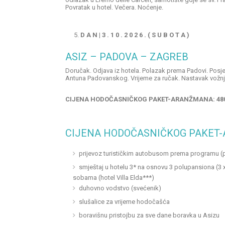
Povratak u hotel. Večera. Noćenje.
D A N
| 3 . 1 0 . 2 0 2 6 . ( S U B O T A )
ASIZ – PADOVA – ZAGREB
Doručak. Odjava iz hotela. Polazak prema Padovi. Posjet
Antuna Padovanskog. Vrijeme za ručak. Nastavak vožnj
CIJENA
HODOČASNIČKOG
PAKET-ARANŽMANA:
48
CIJENA HODOČASNIČKOG PAKET
prijevoz turističkim autobusom prema programu (
smještaj u hotelu 3* na osnovu 3 polupansiona (3 x 
sobama (hotel Villa Elda***)
duhovno vodstvo (svećenik)
slušalice za vrijeme hodočašća
boravišnu pristojbu za sve dane boravka u Asizu