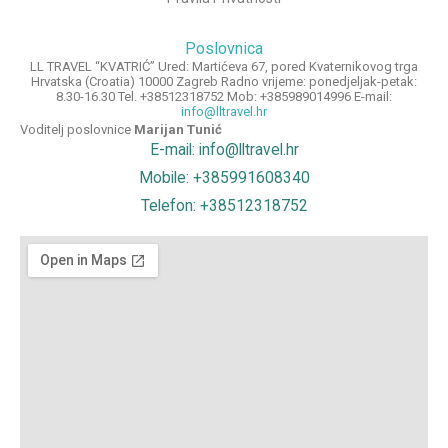
Poslovnica
LL TRAVEL “KVATRIĆ” Ured: Martićeva 67, pored Kvaternikovog trga
Hrvatska (Croatia) 10000 Zagreb Radno vrijeme: ponedjeljak-petak:
8.30-16.30 Tel. +38512318752 Mob: +385989014996 E-mail:
info@lltravel.hr
Voditelj poslovnice
Marijan Tunić
E-mail: info@lltravel.hr
Mobile: +385991608340
Telefon: +38512318752