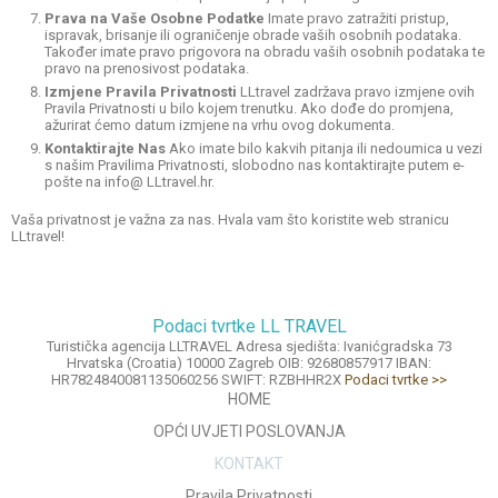
Prava na Vaše Osobne Podatke
Imate pravo zatražiti pristup,
ispravak, brisanje ili ograničenje obrade vaših osobnih podataka.
Također imate pravo prigovora na obradu vaših osobnih podataka te
pravo na prenosivost podataka.
Izmjene Pravila Privatnosti
LLtravel zadržava pravo izmjene ovih
Pravila Privatnosti u bilo kojem trenutku. Ako dođe do promjena,
ažurirat ćemo datum izmjene na vrhu ovog dokumenta.
Kontaktirajte Nas
Ako imate bilo kakvih pitanja ili nedoumica u vezi
s našim Pravilima Privatnosti, slobodno nas kontaktirajte putem e-
pošte na info@ LLtravel.hr.
Vaša privatnost je važna za nas. Hvala vam što koristite web stranicu
LLtravel!
Podaci tvrtke LL TRAVEL
Turistička agencija LLTRAVEL Adresa sjedišta: Ivanićgradska 73
Hrvatska (Croatia) 10000 Zagreb OIB: 92680857917 IBAN:
HR7824840081135060256 SWIFT: RZBHHR2X
Podaci tvrtke >>
HOME
OPĆI UVJETI POSLOVANJA
KONTAKT
Pravila Privatnosti