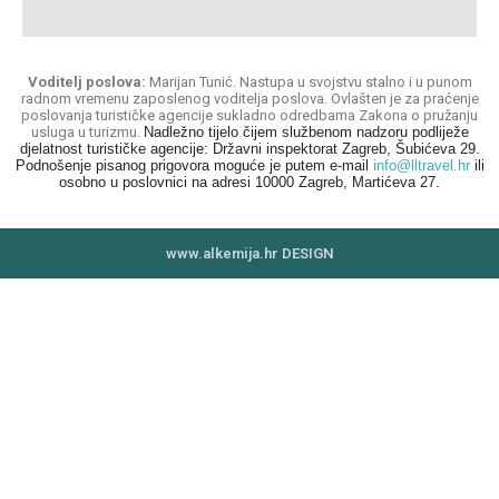
Voditelj poslova:
Marijan Tunić. Nastupa u svojstvu stalno i u punom
radnom vremenu zaposlenog voditelja poslova. Ovlašten je za praćenje
poslovanja turističke agencije sukladno odredbama Zakona o pružanju
usluga u turizmu.
Nadležno tijelo čijem službenom nadzoru podliježe
djelatnost turističke agencije: Državni inspektorat Zagreb, Šubićeva 29.
Podnošenje pisanog prigovora moguće je putem e-mail
info@lltravel.hr
ili
osobno u poslovnici na adresi 10000 Zagreb, Martićeva 27.
www.alkemija.hr DESIGN