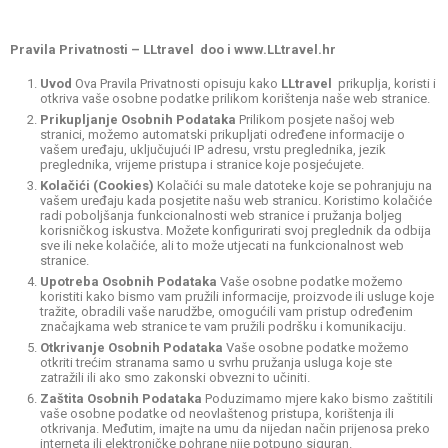
Pravila Privatnosti – LLtravel doo i www.LLtravel.hr
Uvod
Ova Pravila Privatnosti opisuju kako
LLtravel
prikuplja, koristi i
otkriva vaše osobne podatke prilikom korištenja naše web stranice.
Prikupljanje Osobnih Podataka
Prilikom posjete našoj web
stranici, možemo automatski prikupljati određene informacije o
vašem uređaju, uključujući IP adresu, vrstu preglednika, jezik
preglednika, vrijeme pristupa i stranice koje posjećujete.
Kolačići (Cookies)
Kolačići su male datoteke koje se pohranjuju na
vašem uređaju kada posjetite našu web stranicu. Koristimo kolačiće
radi poboljšanja funkcionalnosti web stranice i pružanja boljeg
korisničkog iskustva. Možete konfigurirati svoj preglednik da odbija
sve ili neke kolačiće, ali to može utjecati na funkcionalnost web
stranice.
Upotreba Osobnih Podataka
Vaše osobne podatke možemo
koristiti kako bismo vam pružili informacije, proizvode ili usluge koje
tražite, obradili vaše narudžbe, omogućili vam pristup određenim
značajkama web stranice te vam pružili podršku i komunikaciju.
Otkrivanje Osobnih Podataka
Vaše osobne podatke možemo
otkriti trećim stranama samo u svrhu pružanja usluga koje ste
zatražili ili ako smo zakonski obvezni to učiniti.
Zaštita Osobnih Podataka
Poduzimamo mjere kako bismo zaštitili
vaše osobne podatke od neovlaštenog pristupa, korištenja ili
otkrivanja. Međutim, imajte na umu da nijedan način prijenosa preko
interneta ili elektroničke pohrane nije potpuno siguran.