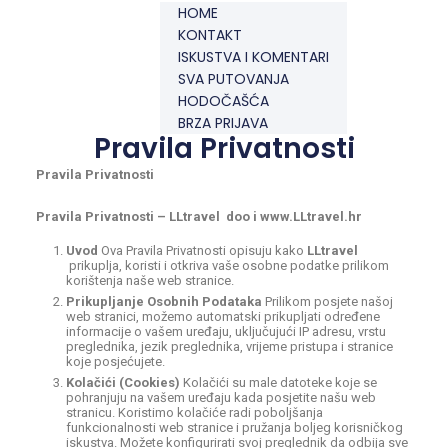
HOME
KONTAKT
ISKUSTVA I KOMENTARI
SVA PUTOVANJA
HODOČAŠĆA
BRZA PRIJAVA
Pravila Privatnosti
Pravila Privatnosti
Pravila Privatnosti – LLtravel doo i www.LLtravel.hr
Uvod
Ova Pravila Privatnosti opisuju kako
LLtravel
prikuplja, koristi i otkriva vaše osobne podatke prilikom
korištenja naše web stranice.
Prikupljanje Osobnih Podataka
Prilikom posjete našoj
web stranici, možemo automatski prikupljati određene
informacije o vašem uređaju, uključujući IP adresu, vrstu
preglednika, jezik preglednika, vrijeme pristupa i stranice
koje posjećujete.
Kolačići (Cookies)
Kolačići su male datoteke koje se
pohranjuju na vašem uređaju kada posjetite našu web
stranicu. Koristimo kolačiće radi poboljšanja
funkcionalnosti web stranice i pružanja boljeg korisničkog
iskustva. Možete konfigurirati svoj preglednik da odbija sve