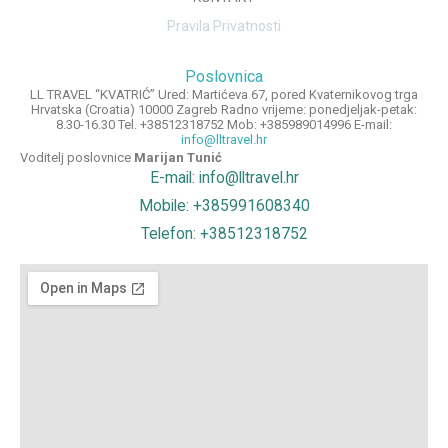
Pravila Privatnosti
Poslovnica
LL TRAVEL “KVATRIĆ” Ured: Martićeva 67, pored Kvaternikovog trga
Hrvatska (Croatia) 10000 Zagreb Radno vrijeme: ponedjeljak-petak:
8.30-16.30 Tel. +38512318752 Mob: +385989014996 E-mail:
info@lltravel.hr
Voditelj poslovnice
Marijan Tunić
E-mail: info@lltravel.hr
Mobile: +385991608340
Telefon: +38512318752