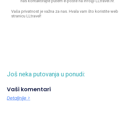
nas kontaktirajte putem e-pošte na info@ LLtravel.hr.
Vaša privatnost je važna za nas. Hvala vam što koristite web
stranicu LLtravel!
Još neka putovanja u ponudi:
Vaši komentari
Detaljnije >