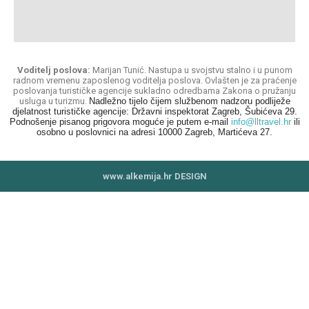
Voditelj poslova:
Marijan Tunić. Nastupa u svojstvu stalno i u punom
radnom vremenu zaposlenog voditelja poslova. Ovlašten je za praćenje
poslovanja turističke agencije sukladno odredbama Zakona o pružanju
usluga u turizmu.
Nadležno tijelo čijem službenom nadzoru podliježe
djelatnost turističke agencije: Državni inspektorat Zagreb, Šubićeva 29.
Podnošenje pisanog prigovora moguće je putem e-mail
info@lltravel.hr
ili
osobno u poslovnici na adresi 10000 Zagreb, Martićeva 27.
www.alkemija.hr DESIGN