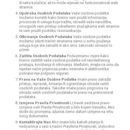
ili neke kolačiće, ali to može utjecati na funkcionalnost web
stranice.
Upotreba Osobnih Podataka
Vaše osobne podatke
možemo koristiti kako bismo vam pružili informacije,
proizvode ili usluge koje tražite, obradili vaše narudžbe,
omogućili vam pristup određenim značajkama web stranice
te vam pružili podršku i komunikaciju.
Otkrivanje Osobnih Podataka
Vaše osobne podatke
možemo otkriti trećim stranama samo u svrhu pružanja
usluga koje ste zatražili ili ako smo zakonski obvezni to
učiniti.
Zaštita Osobnih Podataka
Poduzimamo mjere kako
bismo zaštitili vaše osobne podatke od neovlaštenog
pristupa, korištenja ili otkrivanja. Međutim, imajte na umu da
nijedan način prijenosa preko interneta ili elektroničke
pohrane nije potpuno siguran.
Prava na Vaše Osobne Podatke
Imate pravo zatražiti
pristup, ispravak, brisanje ili ograničenje obrade vaših
osobnih podataka. Također imate pravo prigovora na
obradu vaših osobnih podataka te pravo na prenosivost
podataka.
Izmjene Pravila Privatnosti
LLtravel zadržava pravo
izmjene ovih Pravila Privatnosti u bilo kojem trenutku. Ako
dođe do promjena, ažurirat ćemo datum izmjene na vrhu
ovog dokumenta.
Kontaktirajte Nas
Ako imate bilo kakvih pitanja ili
nedoumica u vezi s našim Pravilima Privatnosti, slobodno