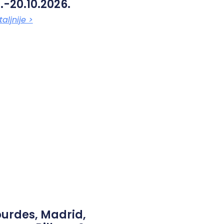
.-20.10.2026.
aljnije >
ourdes, Madrid,