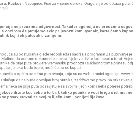
ura. Ručkovi.
Napojnice. Piće za vrijeme obroka. Osiguranje od otkaza puta. 
ciji).
t, agencija ne preuzima odgovrnost. Također agencija ne preuzima odgov
. S obzirom da putujemo avio prijevoznikom Ryanair, karte ćemo kupova
putnik koji želi putovati u zamjenu.
moguća su odstupanja glede redoslijeda i sadržaja programa! Za putovanje je
ro. Molimo da osobne dokumente, novac i lijekove držite kod sebe u torbi. Vrijem
tnike da prije puta provjere vremensku prognozu i sukladno tome ponesu odjeć
 kupaće, jer ako bude toplo, moći ćemo se kupati.
pravila o općim uvjetima poslovanja, koja su na web stranici agencije: www.llt
 U slučaju da ne bude dovoljan broj putnika, zadržavamo pravo na otkazivanj
lema neka se prije puta posavjetuje sa svojim liječnikom i neka ponese potrebn
kove drzite kod sebe u torbi. Ukoliko putnik ne vodi brigu o istima, n
e posavjetovati sa svojim liječnikom i ponijeti lijekove.