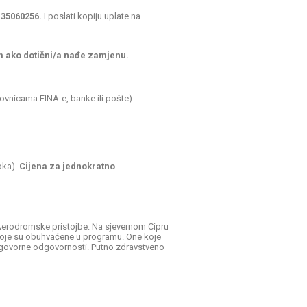
135060256.
I poslati kopiju uplate na
m ako dotični/a nađe zamjenu.
vnicama FINA-e, banke ili pošte).
oka).
Cijena za jednokratno
. Aerodromske pristojbe. Na sjevernom Cipru
e koje su obuhvaćene u programu. One koje
 ugovorne odgovornosti. Putno zdravstveno