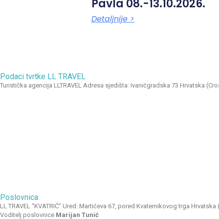
Pavla 08.-13.10.2026.
Detaljnije >
Podaci tvrtke LL TRAVEL
Turistička agencija LLTRAVEL Adresa sjedišta: Ivanićgradska 73 Hrvatska 
Poslovnica
LL TRAVEL “KVATRIĆ” Ured: Martićeva 67, pored Kvaternikovog trga Hrvatska 
Voditelj poslovnice
Marijan Tunić