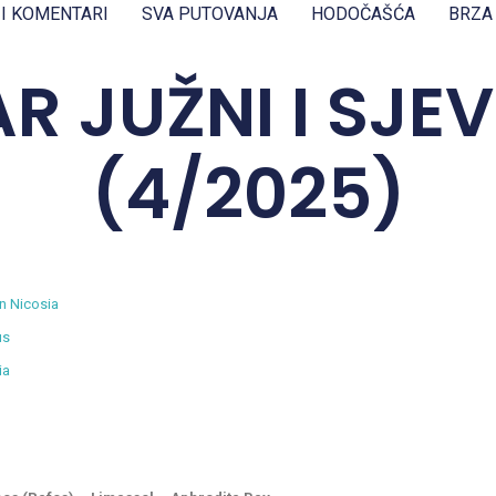
 I KOMENTARI
SVA PUTOVANJA
HODOČAŠĆA
BRZA
R JUŽNI I SJE
(4/2025)
in Nicosia
us
ia