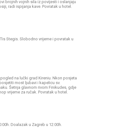
 brojnih vojnih sila iz povijesti i oslanjaju
ji, radi ispijanja kave. Povratak u hotel.
Tis Stegis. Slobodno vrijeme i povratak u
 pogled na lučki grad Kireniu. Nkon posjeta
jetiti most ljubavi i kapelicu sv.
naku. Šetnja glavnom rivom Finikudes, gdje
dnop vrijeme za ručak. Povratak u hotel.
10:00h. Doalazak u Zagreb u 12:00h.