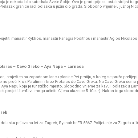
 je nekada bila katedrala Svete Sofije. Ovo je grad gdje su ostali vidljivi tragovi
Prelazak granice radi odlaska u južni dio grada. Slobodno vrijeme u južnoj Nicosi
jetiti manastir Kykkos, manastir Panagia Podithou i manastir Agios Nikolaos 
rotaras – Cavo Greko – Aya Napa – Larnaca
on, smješten na zapadnom lancu planine Pet prstiju, s kojeg se pruža prelijepi
emo proći kroz Paralimni i kroz Protaras do Cavo Greka. Na Cavo Greku ćemo pos
 Aya Napu koja je turističko mjesto. Slobodno vrijeme za kavu i odlazak u Lar
ljeli posjetiti tvrđavu mogu učiniti. Cijena ulaznice 5-10eur). Nakon toga slobo
greb
dolasku prijava na let za Zagreb, Ryanair br FR 5867. Polijetanje za Zagreb u 