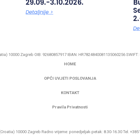
29.09.-3.10.2026.
B
S
Detaljnije >
2.
Det
(Croatia) 10000 Zagreb OIB: 92680857917 IBAN: HR7824840081135060256 SWIF
HOME
OPĆI UVJETI POSLOVANJA
KONTAKT
Pravila Privatnosti
(Croatia) 10000 Zagreb Radno vrijeme: ponedjeljak-petak: 8.30-16.30 Tel. +