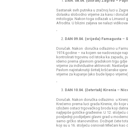
DAN. 08.04. (utorak) Zagreb – Pap
Sastanak svih putnika u zračnoj luci u Zagre
dolasku slobodno vrijeme za kavu i doruča
mitologija. Nakon toga odlazak u Limasol gd
Afrodita. U blizini zaljeva se nalazi vidiko
DAN 09.04. (srijeda) Famagusta – 
Doručak. Nakon doručka odlazimo u Farmagu
1974.godine – na kojem se nadovezuje najdub
kontrolirati trgovinu od Istoka ka zapadu, 
idemo prema glavnom gradskom trgu gdje se
vrijeme za individualne aktivnosti. Nastavl
Pavlom najistaknutiji širitelj kršćanske vj
vrijeme za kupanje (ako bude lijepo vrijeme)
DAN 10.04. (četvrtak) Kirenia – Nic
Doručak. Nakon doručka odlazimo u Kireniju,
Krećemo prema luci grada Kirenie, do koje 
izloženi ostaci trgovačkog broda koji dati
najljepše gotičke građevine. U 12. stoljeću ov
posljednji podijeljeni glavni grad u modernoj
samo grčko stanovništvo. Doživjet ćete total
koji su u 16. stoljeću osnovali Mlečani kao