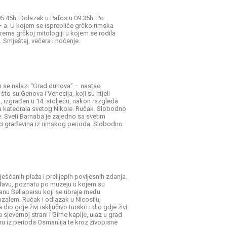
 05:45h. Dolazak u Pafos u 09:35h. Po
 a. U kojem se isprepliće grčko rimska
rema grčkoj mitologiji u kojem se rodila
. Smještaj, večera i noćenje.
m se nalazi “Grad duhova” – nastao
o su Genova i Venecija, koji su htjeli
, izgrađen u 14. stoljeću, nakon razgleda
a katedrala svetog Nikole. Ručak. Slobodno
e. Sveti Barnaba je zajedno sa svetim
taci građevina iz rimskog perioda. Slobodno
ščanih plaža i prelijepih povijesnih zdanja.
rđavu, poznatu po muzeju u kojem su
anu Bellapaisu koji se ubraja među
eruzalem. Ručak i odlazak u Nicosiju,
io gdje živi isključivo tursko i dio gdje živi
jevernoj strani i Girne kapije, ulaz u grad
ru iz perioda Osmanlija te kroz živopisne