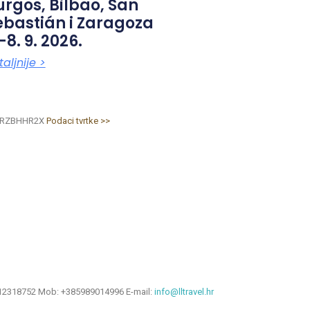
urgos, Bilbao, San
ebastián i Zaragoza
-8. 9. 2026.
aljnije >
T: RZBHHR2X
Podaci tvrtke >>
38512318752 Mob: +385989014996 E-mail:
info@lltravel.hr