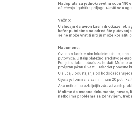
Nadoplata za jednokrevetnu sobu 180 e
oštećenja i gubitka prtljage. (Javiti se u agen
Važno:
U slučaju da avion kasni ili otkaže le
kofer putnicima na odredište putovanja
se ne može vratiti niti ju može koristiti 
Napomene:
Ovisno o konkretnim lokalnim situacijama, 
putovnica. U Italiji platežno sredstvo je eu
Ponijeti udobnu obuću za hodati. Molimo pu
proljetnu jaknu ili vestu. Također ponesite
U slučaju odustajanja od hodočašća vrijede 
Cijena je formirana za minimum 20 putnika.
Ako netko ima ozbiljnijih zdravstvenih prob
Molimo da osobne dokumente, novac, lije
netko ima problema sa zdravljem, treba s