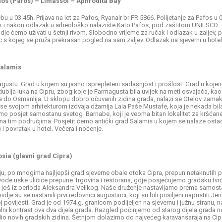
hos (Pafos) – Limassol –
Aphrodita Bay
bu u 03.45h. Prijava na let za Pafos, Ryanair br FR 5866. Polijetanje za Pafos u
k i nakon odlazak u arheološko nalazište Kato Pafos, pod zaštitom UNIESCO –
je ćemo uživati u šetnji rivom. Slobodno vrijeme za ručak i odlazak u zaljev, p
vac s kojeg se pruža prekrasan pogled na sam zaljev. Odlazak na sjeverni u hotel
Salamis
stu. Grad u kojem su jasno isprepleteni sadašnjost i prošlost. Grad u koje
lja luka na Cipru, zbog koje je Farmagusta bila uvijek na meti osvajača, kao št
pa do Osmanlija. U sklopu dobro očuvanih zidina grada, nalazi se Otelov zamak
 svojom arhitekturom izdvaja džamija Lala Paše Mustafe, koja je nekada bil
jamo posjet samostanu svetog Barnabe, koji je veoma bitan lokalitet za kršćan
ere na tim područjima. Posjetit ćemo antički grad Salamis u kojem se nalaze os
 i povratak u hotel. Večera i noćenje.
osia (glavni grad Cipra)
 po mnogima najljepši grad sjeverne obale otoka Cipra, prepun netaknutih pje
vode uske uličice prepune trgovina i restorana, gdje posjećujemo gradsku tv
ra još iz perioda Aleksandra Velikog. Naše druženje nastavljamo prema samost
dje su se nastanili prvi redovnici augustinci, koji su bili prisiljeni napustiti J
 povijesti. Grad je od 1974.g. granicom podijeljen na sjevernu i južnu stranu, na d
ni kontrast ova dva dijela grada. Razgled počinjemo od starog dijela grada na s
 dio novih gradskih zidina. Šetnjom dolazimo do najvećeg karavansaraja na Cip