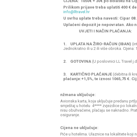
CIJENA: 1050€ + 30€ po dolasku na Ci
Prilikom prijave treba uplatiti 400 € d
info@lltravel.hr
U svrhu uplate treba navesti: Cipar 08.
Uplaćeni depozit je nepovratan. Ako n
UVJETI I NAČIN PLAĆANJA:
1.
UPLATA NA ŽIRO-RAČUN (IBAN)
(in
Jednokratno ili u 2 ili više obroka. Cijena:
2.
GOTOVINA
(U poslovnici LL Travel j.d
3.
KARTIČNO PLAĆANJE
(debitna ili k
plaćanje:+1,5%, te iznosi 1065,75 €. Ci
nžmana uključuje:
Avionska karta, koja uključuje predanu prtl
smještaj u hotelu 4**** zvjezdice po lokal
nisu obuhvaćene, plaćaju se naknadno. Prat
osiguranje.
Cijena ne uključuje:
Piće u hotelima. Ulaznice na lokalitete koji