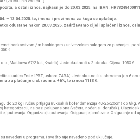
par
(za lokalnih vodiča…)
epozita, a ostali iznos, najkasnije do 20.03.2025. na
IBAN: HR7824840081
04. – 13.04.2025.
te, imena i prezimena za koga se uplaćuje.
etko odustane nakon 20.03.2025. zadržavamo cijeli uplaćeni iznos, osi
ternet bankarstvom / m bankingom / univerzalnim nalogom za plaćanje u poslo
 1050 €
.o.o., Martićeva 67/2.kat, Kvatrić). Jednokratno ili u 2 obroka. Cijena: 1050 €
reditna kartica Erste i PBZ, uskoro ZABA). Jednokratno ili u obrocima (do 6 obr
jena za plaćanje u obrocima: +6%, te iznosi 1113 €.
jagu do 20 kg i ručnu prtljagu (ruksak ili kofer dimenzija 40x25x20cm) do 8kg
noj kategorizaciji, na bazi polupansiona (večera, noćenje i doručak). Ulaznic
itelj putovanja. Organizaciju putovanja. Osiguranje jamčevine. Osiguranje od
 nisu navedeni u programu. I sve što nije navedeno pod uključuje.