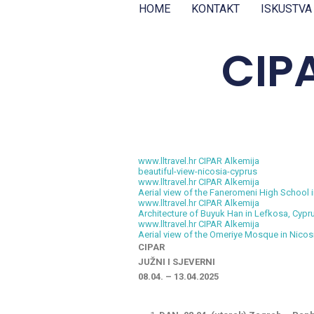
HOME
KONTAKT
ISKUSTVA
CIPA
www.lltravel.hr CIPAR Alkemija
beautiful-view-nicosia-cyprus
www.lltravel.hr CIPAR Alkemija
Aerial view of the Faneromeni High School 
www.lltravel.hr CIPAR Alkemija
Architecture of Buyuk Han in Lefkosa, Cypr
www.lltravel.hr CIPAR Alkemija
Aerial view of the Omeriye Mosque in Nicos
CIPAR
JUŽNI I SJEVERNI
08.04. – 13.04.2025