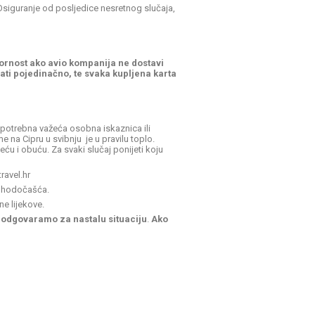
Osiguranje od posljedice nesretnog slučaja,
ornost ako avio kompanija ne dostavi
ti pojedinačno, te svaka kupljena karta
 potrebna važeća osobna iskaznica ili
e na Cipru u svibnju je u pravilu toplo.
u i obuću. Za svaki slučaj ponijeti koju
ravel.hr
e hodočašća.
e lijekove.
e odgovaramo za nastalu situaciju
.
Ako