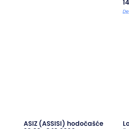
14
Det
ASIZ (ASSISI) hodočašće
L