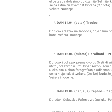
ulice grada dolazimo do džamije Selimije, koja
se na aktualnu stvarnost Ciprana (Cipriota). 
Večera. Noćenje.
DAN 11.04. (petak) Trodos
Doručak i dlazak na Troodos, gdje ćemo pos
hotel. Večera i noćenje.
DAN 12.04. (subota) Paralimni – P
Doručak i odlazak prema dvorcu Sveti Hilari
utvrdi, odlazimo u južni Cipar. Autobusom ć
Nickolasa. Nakon fotografiranja odlazimo u
se na kraju nalazi tvrđava. (Oni koji budu že
Večera i noćenje.
DAN 13.04. (nedjelja) Paphos – Za
Doručak. Odlazak u Pafos u zračnu luku. Po 