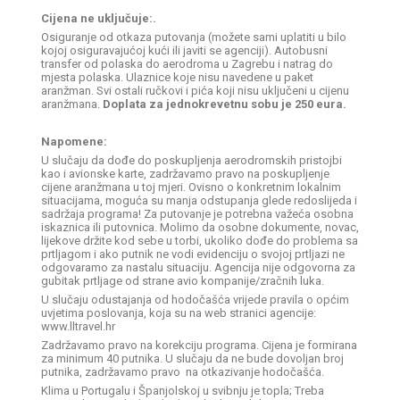
Cijena ne uključuje:.
Osiguranje od otkaza putovanja (možete sami uplatiti u bilo
kojoj osiguravajućoj kući ili javiti se agenciji). Autobusni
transfer od polaska do aerodroma u Zagrebu i natrag do
mjesta polaska. Ulaznice koje nisu navedene u paket
aranžman. Svi ostali ručkovi i pića koji nisu uključeni u cijenu
aranžmana.
Doplata za jednokrevetnu sobu je 250 eura.
Napomene:
U slučaju da dođe do poskupljenja aerodromskih pristojbi
kao i avionske karte, zadržavamo pravo na poskupljenje
cijene aranžmana u toj mjeri. Ovisno o konkretnim lokalnim
situacijama, moguća su manja odstupanja glede redoslijeda i
sadržaja programa! Za putovanje je potrebna važeća osobna
iskaznica ili putovnica. Molimo da osobne dokumente, novac,
lijekove držite kod sebe u torbi, ukoliko dođe do problema sa
prtljagom i ako putnik ne vodi evidenciju o svojoj prtljazi ne
odgovaramo za nastalu situaciju. Agencija nije odgovorna za
gubitak prtljage od strane avio kompanije/zračnih luka.
U slučaju odustajanja od hodočašća vrijede pravila o općim
uvjetima poslovanja, koja su na web stranici agencije:
www.lltravel.hr
Zadržavamo pravo na korekciju programa. Cijena je formirana
za minimum 40 putnika. U slučaju da ne bude dovoljan broj
putnika, zadržavamo pravo na otkazivanje hodočašća.
Klima u Portugalu i Španjolskoj u svibnju je topla; Treba