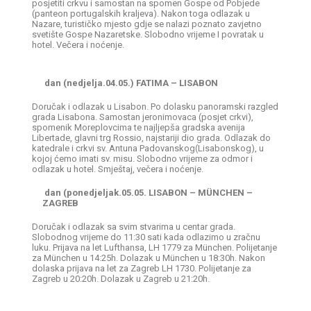
posjetiti crkvu i samostan na spomen Gospe od Pobjede
(panteon portugalskih kraljeva). Nakon toga odlazak u
Nazare, turističko mjesto gdje se nalazi poznato zavjetno
svetište Gospe Nazaretske. Slobodno vrijeme I povratak u
hotel. Večera i noćenje.
dan (nedjelja.04.05.) FATIMA – LISABON
Doručak i odlazak u Lisabon. Po dolasku panoramski razgled
grada Lisabona. Samostan jeronimovaca (posjet crkvi),
spomenik Moreplovcima te najljepša gradska avenija
Libertade, glavni trg Rossio, najstariji dio grada. Odlazak do
katedrale i crkvi sv. Antuna Padovanskog(Lisabonskog), u
kojoj ćemo imati sv. misu. Slobodno vrijeme za odmor i
odlazak u hotel. Smještaj, večera i noćenje.
dan (ponedjeljak.05.05. LISABON – MÜNCHEN –
ZAGREB
Doručak i odlazak sa svim stvarima u centar grada.
Slobodnog vrijeme do 11:30 sati kada odlazimo u zračnu
luku. Prijava na let Lufthansa, LH 1779 za München. Polijetanje
za München u 14:25h. Dolazak u München u 18:30h. Nakon
dolaska prijava na let za Zagreb LH 1730. Polijetanje za
Zagreb u 20:20h. Dolazak u Zagreb u 21:20h.