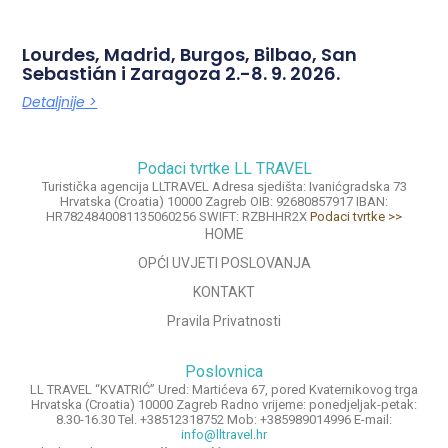
Lourdes, Madrid, Burgos, Bilbao, San
Sebastián i Zaragoza 2.-8. 9. 2026.
Detaljnije >
Podaci tvrtke LL TRAVEL
Turistička agencija LLTRAVEL Adresa sjedišta: Ivanićgradska 73
Hrvatska (Croatia) 10000 Zagreb OIB: 92680857917 IBAN:
HR7824840081135060256 SWIFT: RZBHHR2X
Podaci tvrtke >>
HOME
OPĆI UVJETI POSLOVANJA
KONTAKT
Pravila Privatnosti
Poslovnica
LL TRAVEL “KVATRIĆ” Ured: Martićeva 67, pored Kvaternikovog trga
Hrvatska (Croatia) 10000 Zagreb Radno vrijeme: ponedjeljak-petak:
8.30-16.30 Tel. +38512318752 Mob: +385989014996 E-mail:
info@lltravel.hr