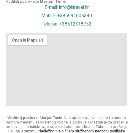
Voditelj poslovnice
Marijan Tunić
E-mail: info@lltravel.hr
Mobile: +385991608340
Telefon: +38512318752
Voditelj poslova:
Marijan Tunić. Nastupa u svojstvu stalno i u punom
radnom vremenu zaposlenog voditelja poslova. Ovlašten je za praćenje
poslovanja turističke agencije sukladno odredbama Zakona o pružanju
usluga u turizmu.
Nadležno tijelo čijem službenom nadzoru podliježe