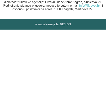
djelatnost turističke agencije: Državni inspektorat Zagreb, Šubićeva 29.
Podnošenje pisanog prigovora moguće je putem e-mail
info@lltravel.hr
ili
osobno u poslovnici na adresi 10000 Zagreb, Martićeva 27.
www.alkemija.hr DESIGN