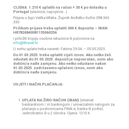
CIJENA: 1.210 € uplatiti na račun + 30 € po dolasku u
Portugal
(ulaznice, napojnice…)
Prijava u župi Velika Mlaka. Župnik Anđelko Kufrin 098 365
330
Prilikom prijave treba uplatiti 300 € depozita –
IBAN:
HR7824840081135060256
i priložiti kopiju osobne iskaznice ili putovnice na
info@lltravel.hr
U svrhu uplate treba navesti: Fatima 29.04. – 05.05.2025.
Do 01.03.2025. treba uplatiti cijeli iznos. Ako netko želi
odustati do 01.03.2025. depozit je nepovratan, osim ako
dotični/a nađe zamjenu. Ako netko odustane nakon
01.03.2025. zadržavamo uplaćeni iznos, osim ako
dotični/a nađe zamjenu.
UVJETI I NAČIN PLAĆANJA:
UPLATA NA ŽIRO-RAČUN (IBAN)
(internet
bankarstvom / m bankingom / univerzalnim nalogom za
plaćanje u poslovnicama FINA-e, banke ili pošte).
Jednokratno ili u 2 obroka. Cijena: 1210 €