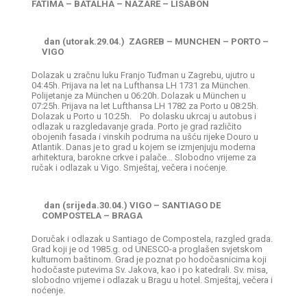
FATIMA – BATALHA – NAZARE – LISABON
dan (utorak.29.04.) ZAGREB – MUNCHEN – PORTO –
VIGO
Dolazak u zračnu luku Franjo Tuđman u Zagrebu, ujutro u
04:45h. Prijava na let na Lufthansa LH 1731 za München.
Polijetanje za München u 06:20h. Dolazak u München u
07:25h. Prijava na let Lufthansa LH 1782 za Porto u 08:25h.
Dolazak u Porto u 10:25h. Po dolasku ukrcaj u autobus i
odlazak u razgledavanje grada. Porto je grad različito
obojenih fasada i vinskih podruma na ušću rijeke Douro u
Atlantik. Danas je to grad u kojem se izmjenjuju moderna
arhitektura, barokne crkve i palače… Slobodno vrijeme za
ručak i odlazak u Vigo. Smještaj, večera i noćenje.
dan (srijeda.30.04.) VIGO – SANTIAGO DE
COMPOSTELA – BRAGA
Doručak i odlazak u Santiago de Compostela, razgled grada.
Grad koji je od 1985.g. od UNESCO-a proglašen svjetskom
kulturnom baštinom. Grad je poznat po hodočasnicima koji
hodočaste putevima Sv. Jakova, kao i po katedrali. Sv. misa,
slobodno vrijeme i odlazak u Bragu u hotel. Smještaj, večera i
noćenje.