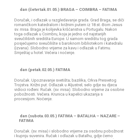
dan (četvrtak.01.05.) BRAGA – COIMBRA – FATIMA
Doručak, i odlazak u razgledavanje grada. Grad Braga, se diči
romaničkom katedralom i križnim putem iz 18.st.-Bom Jesus
sv. misa. Braga je kolijevka kršćanstva u Portugalu. Nakon
toga odlazak u Coimbru, koja je jedno od najstarijih
sveučilišnih središta Europe. U samom središtu tog grada
posjećujemo sveučilište s baroknom bibliotekom i katedralu
(izvana). Slobodno vrijeme za kavu i odlazak u Fatimu.
Smještaj u hotel. Večera i noćenje.
dan (petak.02.05.) FATIMA
Doručak. Upoznavanje svetišta; bazilika, Crkva Presvetog
Trojstva. Križni put. Odlazak u Aljustrel; selo gdje su djeca
vidioci rođeni. Ručak. (sv. misa). Slobodno vrijeme za osobne
pobožnosti. Večera. Krunica u kapelici ukazanja s
procesijom. Noćenje.
dan (subota.03.05.) FATIMA – BATALHA – NAZARE –
FATIMA
Doručak. (sv. misa) i slobodno vrijeme za osobnu pobožnost
i kupnju suvenira. Ručak i odlazak u Batalhu, gdje ćemo