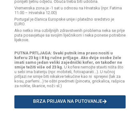
ponijeti ljetnu odjeću. Obuća treba biti udobna.
Vremenska zona je -1 sat u odnosu na Hrvatsku (npr. Fatima
11.00 – Hrvatska 12.00)
Portugal je članica Europske unije i platežno sredstvo je
EURO.
Ako netko ima ozbiljnijih zdravstvenih problema neka se prije
puta posavjetuje sa svojim liječnikom i neka ponese potrebne
lijekove.
PUTNA PRTLJAGA
:
Svaki putnik ima pravo nositi u
koferu 23 kg i 8 kg ručne prtljage.
Ako dvije osobe žele
imati samo jedan veliki zajednički kofer, on također ne
smije težiti više od 23 kg.
U kofere nemojte staviti ništa što
u sebi ima bateriju (npr. mobiteli, fotoaparati…). U ručnoj
prtljazi ne smije biti nikakve tekućine kao ni sprejevi (lak za
kosu, parfemi…) te oštri predmeti (pinceta, grickalica, rašpica
za nokte, škarice, nož i sl.)
BRZA PRIJAVA NA PUTOVANJE