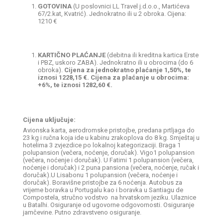
GOTOVINA
(U poslovnici LL Travel j.d.o.o., Martićeva
67/2.kat, Kvatrić). Jednokratno ili u 2 obroka. Cijena:
1210 €
KARTIČNO PLAĆANJE
(debitna ili kreditna kartica Erste
i PBZ, uskoro ZABA). Jednokratno ili u obrocima (do 6
obroka).
Cijena za jednokratno plaćanje 1,50%, te
iznosi 1228,15 €. Cijena za plaćanje u obrocima:
+6%, te iznosi 1282,60 €.
Cijena uključuje:
Avionska karta, aerodromske pristojbe, predana prtljaga do
23 kg i ručna koja ide u kabinu zrakoplova do 8 kg. Smještaj u
hotelima 3 zvjezdice po lokalnoj kategorizaciji. Braga 1
polupansion (večera, noćenje, doručak). Vigo1 polupansion
(večera, noćenje i doručak). U Fatimi 1 polupansion (večera,
noćenje i doručak) i 2 puna pansiona (večera, noćenje, ručak i
doručak).U Lisabonu 1 polupansion
(večera, noćenje i
doručak). Boravišne pristojbe za 6 noćenja. Autobus za
vrijeme boravka u Portugalu kao i boravka u Santiagu de
Compostela, stručno vodstvo na hrvatskom jeziku. Ulaznice
u Batalhi. Osiguranje od ugovorne odgovornosti. Osiguranje
jamčevine. Putno zdravstveno osiguranje.