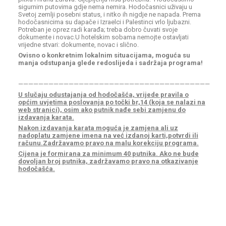
sigurnim putovima gdje nema nemira. Hodočasnici uživaju u
Svetoj zemlji posebni status, i nitko ih nigdje ne napada. Prema
hodočasnicima su dapače i Izraelci i Palestinci vrlo ljubazni.
Potreban je oprez radi karađa; treba dobro čuvati svoje
dokumente i novac.U hotelskim sobama nemojte ostavljati
vrijedne stvari: dokumente, novac i slično.
Ovisno o konkretnim lokalnim situacijama, moguća su
manja odstupanja glede redoslijeda i sadržaja programa!
——————————————————————————————————————
U slučaju odustajanja od hodočašća, vrijede pravila o
općim uvjetima poslovanja po točki br,14 (koja se nalazi na
web stranici), osim ako putnik nađe sebi zamjenu do
izdavanja karata.
Nakon izdavanja karata moguća je zamjena ali uz
nadoplatu zamjene imena na već izdanoj karti,potvrdi ili
računu.Zadržavamo pravo na malu korekciju programa.
Cijena je formirana za minimum 40 putnika. Ako ne bude
dovoljan broj putnika, zadržavamo pravo na otkazivanje
hodočašća.