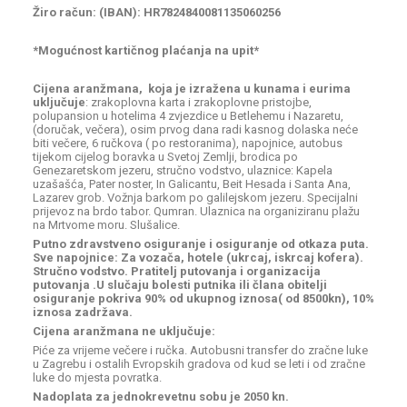
Žiro račun
: (IBAN): HR7824840081135060256
*Mogućnost kartičnog plaćanja na upit*
Cijena aranžmana, koja je izražena u kunama i eurima
uključuje
:
zrakoplovna karta i zrakoplovne pristojbe,
polupansion u hotelima 4 zvjezdice u Betlehemu i Nazaretu,
(doručak, večera), osim prvog dana radi kasnog dolaska neće
biti večere, 6 ručkova ( po restoranima), napojnice, autobus
tijekom cijelog boravka u Svetoj Zemlji, brodica po
Genezaretskom jezeru, stručno vodstvo, ulaznice: Kapela
uzašašća, Pater noster, In Galicantu, Beit Hesada i Santa Ana,
Lazarev grob. Vožnja barkom po galilejskom jezeru. Specijalni
prijevoz na brdo tabor. Qumran. Ulaznica na organiziranu plažu
na Mrtvome moru. Slušalice.
Putno zdravstveno osiguranje i osiguranje od otkaza puta.
Sve napojnice: Za vozača, hotele (ukrcaj, iskrcaj kofera).
Stručno vodstvo. Pratitelj putovanja i organizacija
putovanja .U slučaju bolesti putnika ili člana obitelji
osiguranje pokriva 90% od ukupnog iznosa( od 8500kn), 10%
iznosa zadržava.
Cijena aranžmana ne uključuje:
Piće za vrijeme večere i ručka. Autobusni transfer do zračne luke
u Zagrebu i ostalih Evropskih gradova od kud se leti i od zračne
luke do mjesta povratka.
Nadoplata za jednokrevetnu sobu je 2050 kn.