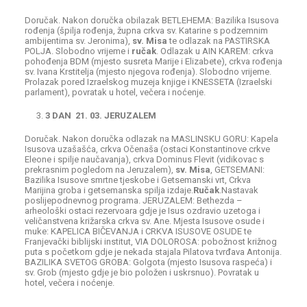
Doručak. Nakon doručka obilazak BETLEHEMA: Bazilika Isusova
rođenja (špilja rođenja, župna crkva sv. Katarine s podzemnim
ambijentima sv. Jeronima),
sv. Misa
te odlazak na PASTIRSKA
POLJA. Slobodno vrijeme i
ručak
. Odlazak u AIN KAREM: crkva
pohođenja BDM (mjesto susreta Marije i Elizabete), crkva rođenja
sv. Ivana Krstitelja (mjesto njegova rođenja). Slobodno vrijeme.
Prolazak pored Izraelskog muzeja knjige i KNESSETA (Izraelski
parlament), povratak u hotel, večera i noćenje.
3 DAN 21. 03. JERUZALEM
Doručak. Nakon doručka odlazak na MASLINSKU GORU: Kapela
Isusova uzašašća, crkva Očenaša (ostaci Konstantinove crkve
Eleone i spilje naučavanja), crkva Dominus Flevit (vidikovac s
prekrasnim pogledom na Jeruzalem),
sv. Misa
, GETSEMANI:
Bazilika Isusove smrtne tjeskobe i Getsemanski vrt, Crkva
Marijina groba i getsemanska spilja izdaje.
Ručak
.Nastavak
poslijepodnevnog programa. JERUZALEM: Bethezda –
arheološki ostaci rezervoara gdje je Isus ozdravio uzetoga i
veličanstvena križarska crkva sv. Ane. Mjesta Isusove osude i
muke: KAPELICA BIČEVANJA i CRKVA ISUSOVE OSUDE te
Franjevački biblijski institut, VIA DOLOROSA: pobožnost križnog
puta s početkom gdje je nekada stajala Pilatova tvrđava Antonija.
BAZILIKA SVETOG GROBA: Golgota (mjesto Isusova raspeća) i
sv. Grob (mjesto gdje je bio položen i uskrsnuo). Povratak u
hotel, večera i noćenje.