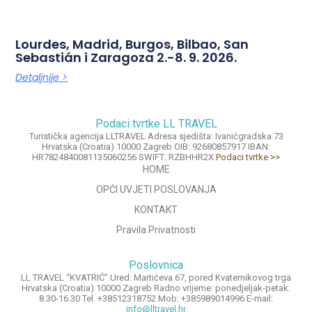
Lourdes, Madrid, Burgos, Bilbao, San
Sebastián i Zaragoza 2.-8. 9. 2026.
Detaljnije >
Podaci tvrtke LL TRAVEL
Turistička agencija LLTRAVEL Adresa sjedišta: Ivanićgradska 73
Hrvatska (Croatia) 10000 Zagreb OIB: 92680857917 IBAN:
HR7824840081135060256 SWIFT: RZBHHR2X
Podaci tvrtke >>
HOME
OPĆI UVJETI POSLOVANJA
KONTAKT
Pravila Privatnosti
Poslovnica
LL TRAVEL “KVATRIĆ” Ured: Martićeva 67, pored Kvaternikovog trga
Hrvatska (Croatia) 10000 Zagreb Radno vrijeme: ponedjeljak-petak:
8.30-16.30 Tel. +38512318752 Mob: +385989014996 E-mail:
info@lltravel.hr