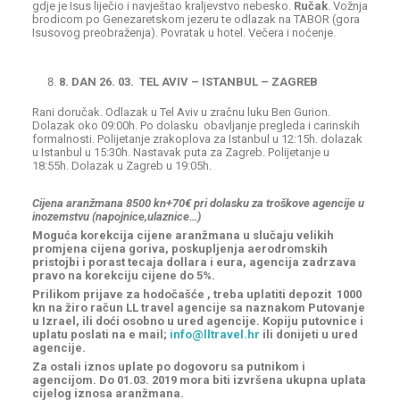
gdje je Isus liječio i navještao kraljevstvo nebesko.
Ručak
. Vožnja
brodicom po Genezaretskom jezeru te odlazak na TABOR (gora
Isusovog preobraženja). Povratak u hotel. Večera i noćenje.
8. DAN 26. 03. TEL AVIV – ISTANBUL – ZAGREB
Rani doručak. Odlazak u Tel Aviv u zračnu luku Ben Gurion.
Dolazak oko 09:00h. Po dolasku obavljanje pregleda i carinskih
formalnosti. Polijetanje zrakoplova za Istanbul u 12:15h. dolazak
u Istanbul u 15:30h. Nastavak puta za Zagreb. Polijetanje u
18:55h. Dolazak u Zagreb u 19:05h.
Cijena aranžmana 8500 kn+70€ pri dolasku za troškove agencije u
inozemstvu (napojnice,ulaznice…)
Moguća korekcija cijene aranžmana u slučaju velikih
promjena cijena goriva, poskupljenja aerodromskih
pristojbi i porast tecaja dollara i eura, agencija zadrzava
pravo na korekciju cijene do 5%.
Prilikom prijave za hodočašće , treba uplatiti depozit 1000
kn na žiro račun LL travel agencije sa naznakom Putovanje
u Izrael, ili doći osobno u ured agencije. Kopiju putovnice i
uplatu poslati na e mail;
info@lltravel.hr
ili donijeti u ured
agencije.
Za ostali iznos uplate po dogovoru sa putnikom i
agencijom. Do 01.03. 2019 mora biti izvršena ukupna uplata
cijelog iznosa aranžmana.