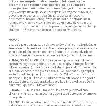
prtljazi ne smijete imati kozmetiku, tekućinu i oštre
predmete kao što su nožići škarice itd
,
dok u kofere
nemojte staviti ništa što u sebi ima
bateriju
. U zračnim lukama
uvijek ostajte uz svoje stvari i čuvajte ih. Za vrijeme putovanja,
osobito u Jeruzalemu, treba čuvati svoje stvari (osobito
dokumente i novac). Zbog džepara najbolje je nabaviti malu
torbicu oko vrata te krupniji novac i dokumente čuvati u njoj a
ostalo možete imati u džepu. Kupovanje izvan trgovina često nije
sigurno – džepari nisu nasilni ali koriste gužvu i kradu.
NOVAC
U Izraelu je u opticaju izraelski novac šekel, ali se može plaćati u
američkim dolarima i eurima. Ako budete plaćali u dolarima onda
je najbolje plaćati sitnim dolarima (jedan, pet, deset, dvadeset
dolara). Primaju i travellers čekove i kartice (u većim dućanima).
KLIMA, ODJEĆA I OBUĆA:
Izrael je zemlja sa suhom klimom
tijekom veceg dijela godine. Obucite se slojevito (majca kratkih
rukava, košulja…). Budući da u proljetnim i jesenskim mjesecima
nije jako vruće te je moguća i pokoja kiša, ponesite koju topliju
vestu ili proljetnu jaknu i dodatnu obuću. Također ponesite mali
kišobran ili laganu kabanicu. Obuća treba biti udobna, pogodna
za duže šetnje. Ne zaboravite kupaće kostime ukoliko se želite
okupati tj. «plutati» u Mrtvom moru!
SLIKANJE I SNIMANJE:
Na većini lokaliteta je dozvoljeno
slikanje i snimanje. Na mjestima gdje nije, bit ćete pravovremeno
obaviješteni.
RAZNO:
Hranu sa sobom nije potrebno nositi. Voda je u Izraelu
pitka i hrana zdrava. Cijepljenja nisu potrebna. Hodočastimo