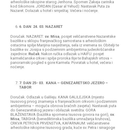
arheološke iskopine starog Jerihona. Spomen Zakeja carinika
kod Sikomore. JORDAN (Qasar al Yehud): Nastavak Puta za
Nazaret. Dolazak u hotel i smještaj. Večera i noćenje.
6. DAN 24. 03. NAZARET
Doručak. NAZARET:
sv. Misa
, posjet veličanstvene Nazaretske
bazilike u sklopu franjevačkog samostana s arheološkim
ostacima spilje Marijina navještenja, sela iz vremena sv. Obitelji te
bazilike sv. Josipa s podzemnim ambijentima judeokršćanske
zajednice.
Ručak
. Nakon ručka odlazak u HAIFU: posjet
karmelićanske crkve i spilje proroka Ilije te Bahajskih vrtova –
panoramski pogled s gore Karmela. Povratak u hotel, večera i
noćenje.
7. DAN 25- 03. KANA – GENEZARETSKO JEZERO –
TABOR
Doručak. Odlazak u Galileju. KANA GALILEJSKA (mjesto
Isusovog prvog znamenja s franjevačkom crkvom i podzemnim
ambijentima – moguća obnova bračnih zavjeta). Nastavak puta
do Genezaretskog jezera i obilazak svetišta: GORA
BLAŽENSTAVA (bazilika spomena Isusova govora na gori),
sv.
Misa
, TABGHA (benediktinska bazilika umnažanja kruhova),
CRKVA PETROVA PRVENSTVA, KAFARNAUM: veličanstvene
arheološke iskopine Isusovog grada, kuće sv. Petra i sinagoge