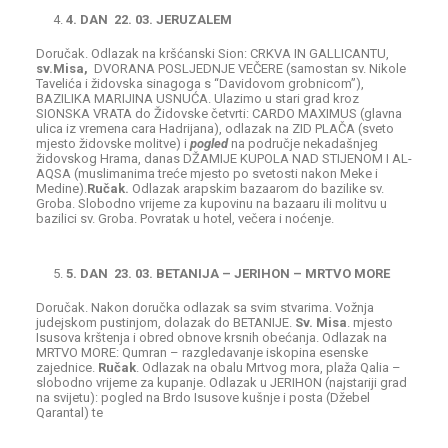
4. DAN 22. 03. JERUZALEM
Doručak. Odlazak na kršćanski Sion: CRKVA IN GALLICANTU,
sv.Misa,
DVORANA POSLJEDNJE VEČERE (samostan sv. Nikole
Tavelića i židovska sinagoga s “Davidovom grobnicom”),
BAZILIKA MARIJINA USNUĆA. Ulazimo u stari grad kroz
SIONSKA VRATA do Židovske četvrti: CARDO MAXIMUS (glavna
ulica iz vremena cara Hadrijana), odlazak na ZID PLAČA (sveto
mjesto židovske molitve) i
pogled
na područje nekadašnjeg
židovskog Hrama, danas DŽAMIJE KUPOLA NAD STIJENOM I AL-
AQSA (muslimanima treće mjesto po svetosti nakon Meke i
Medine).
Ručak.
Odlazak arapskim bazaarom do bazilike sv.
Groba. Slobodno vrijeme za kupovinu na bazaaru ili molitvu u
bazilici sv. Groba. Povratak u hotel, večera i noćenje.
5. DAN 23. 03. BETANIJA – JERIHON – MRTVO MORE
Doručak. Nakon doručka odlazak sa svim stvarima. Vožnja
judejskom pustinjom, dolazak do BETANIJE.
Sv. Misa
. mjesto
Isusova krštenja i obred obnove krsnih obećanja. Odlazak na
MRTVO MORE: Qumran – razgledavanje iskopina esenske
zajednice.
Ručak
. Odlazak na obalu Mrtvog mora, plaža Qalia –
slobodno vrijeme za kupanje. Odlazak u JERIHON (najstariji grad
na svijetu): pogled na Brdo Isusove kušnje i posta (Džebel
Qarantal) te