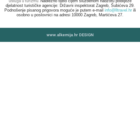
usluga u turizmu.
Nadležno tijelo čijem službenom nadzoru podliježe
djelatnost turističke agencije: Državni inspektorat Zagreb, Šubićeva 29.
Podnošenje pisanog prigovora moguće je putem e-mail
info@lltravel.hr
ili
osobno u poslovnici na adresi 10000 Zagreb, Martićeva 27.
www.alkemija.hr DESIGN