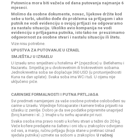
Putovnica mora biti važeća od dana putovanja najmanje 6
mjeseci.
Molimo da osobne dokumente, novac, lijekove držite kod
sebe u torbi, ukoliko dođe do problema sa prtljagom i ako
putnik ne vodi evidenciju o svojoj prtljazi ne odgovaramo
za nastalu situaciju. Ukoliko avio kompanija ne vodi
evidenciju o prtljagama putnika, isto tako ne preuzimamo
odgovornost za osobne stvari i nastalu situaciju ili štetu.
Vize nisu potrebne.
UPUSTVA ZA PUTOVANJE U IZRAEL
SMJEŠTAJ U IZRAELU
U Izraelu smo smješteni u hotelima 4* (zvjezdice) u Betlehemu i
Nazaretu. Smještaj je u dvokrevetnim ili trokrevetnim sobama.
Jednokrevetna soba se doplaćuje 360 USD (u protuvrijednosti
Kuna na dan uplate). Svaka soba ima WC i tuš. U cijenu nije
uključeno piće.
CARINSKE FORMALNOSTI I PUTNA PRTLJAGA
Svi predmeti namijenjeni za vaše osobne potrebe oslobođeni su
carine u Izraelu. Vrijednije fotoaparate i kamere treba prijaviti na
izlasku iz zemlje. Dobro je da sve podatke pripremite unaprijed
(broj kamere i sl…). Imajte u tu svrhu aparate pri ruci.
Svaka osoba ima pravo nositi u koferu stvari u težini do 20 kg.
Veće kofere predajete na šalteru i oni idu u zrakoplov odvojeno
od vas, a manju, ručnu prtljagu (koja stane u pretinac iznad
sjedala putnika) uzmete sa sobom u zrakoplov.
U ručnoj