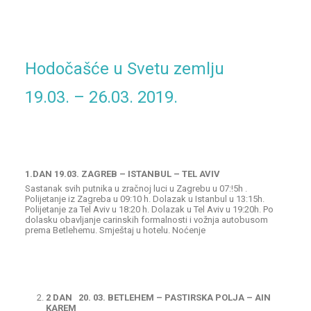
Hodočašće u Svetu zemlju
19.03. – 26.03. 2019.
1.DAN 19.03. ZAGREB – ISTANBUL – TEL AVIV
Sastanak svih putnika u zračnoj luci u Zagrebu u 07:!5h .
Polijetanje iz Zagreba u 09:10 h. Dolazak u Istanbul u 13:15h.
Polijetanje za Tel Aviv u 18:20 h. Dolazak u Tel Aviv u 19:20h. Po
dolasku obavljanje carinskih formalnosti i vožnja autobusom
prema Betlehemu. Smještaj u hotelu. Noćenje
2 DAN 20. 03. BETLEHEM – PASTIRSKA POLJA – AIN
KAREM