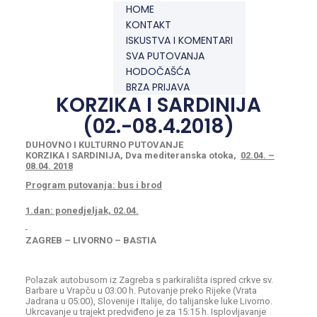
HOME
KONTAKT
ISKUSTVA I KOMENTARI
SVA PUTOVANJA
HODOČAŠĆA
BRZA PRIJAVA
KORZIKA I SARDINIJA
(02.-08.4.2018)
DUHOVNO I KULTURNO PUTOVANJE
KORZIKA
I
SARDINIJA,
Dva
mediteranska
otoka,
02.04. –
08.04. 2018
Program putovanja: bus i brod
1.dan: ponedjeljak, 02.04.
ZAGREB – LIVORNO – BASTIA
Polazak autobusom iz Zagreba s parkirališta ispred crkve sv.
Barbare u Vrapču u 03:00 h. Putovanje preko Rijeke (Vrata
Jadrana u 05:00), Slovenije i Italije, do talijanske luke Livorno.
Ukrcavanje u trajekt predviđeno je za 15:15 h. Isplovljavanje