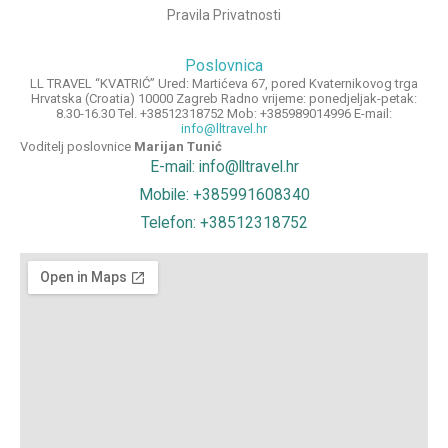
Pravila Privatnosti
Poslovnica
LL TRAVEL “KVATRIĆ” Ured: Martićeva 67, pored Kvaternikovog trga
Hrvatska (Croatia) 10000 Zagreb Radno vrijeme: ponedjeljak-petak:
8.30-16.30 Tel. +38512318752 Mob: +385989014996 E-mail:
info@lltravel.hr
Voditelj poslovnice
Marijan Tunić
E-mail: info@lltravel.hr
Mobile: +385991608340
Telefon: +38512318752