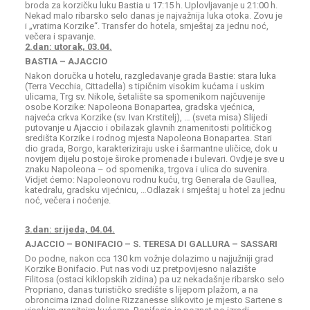
broda za korzičku luku Bastia u 17:15 h. Uplovljavanje u 21:00 h.
Nekad malo ribarsko selo danas je najvažnija luka otoka. Zovu je
i „vratima Korzike“. Transfer do hotela, smještaj za jednu noć,
večera i spavanje.
2.dan: utorak, 03.04.
BASTIA – AJACCIO
Nakon doručka u hotelu, razgledavanje grada Bastie: stara luka
(Terra Vecchia, Cittadella) s tipičnim visokim kućama i uskim
ulicama, Trg sv. Nikole, šetalište sa spomenikom najčuvenije
osobe Korzike: Napoleona Bonapartea, gradska vjećnica,
najveća crkva Korzike (sv. Ivan Krstitelj), … (sveta misa) Slijedi
putovanje u Ajaccio i obilazak glavnih znamenitosti političkog
središta Korzike i rodnog mjesta Napoleona Bonapartea. Stari
dio grada, Borgo, karakteriziraju uske i šarmantne uličice, dok u
novijem dijelu postoje široke promenade i bulevari. Ovdje je sve u
znaku Napoleona – od spomenika, trgova i ulica do suvenira.
Vidjet ćemo: Napoleonovu rodnu kuću, trg Generala de Gaullea,
katedralu, gradsku vijećnicu, …Odlazak i smještaj u hotel za jednu
noć, večera i noćenje.
3.dan: srijeda, 04.04.
AJACCIO – BONIFACIO – S. TERESA DI GALLURA – SASSARI
Do podne, nakon cca 130 km vožnje dolazimo u najjužniji grad
Korzike Bonifacio. Put nas vodi uz pretpovijesno nalazište
Filitosa (ostaci kiklopskih zidina) pa uz nekadašnje ribarsko selo
Propriano, danas turističko središte s lijepom plažom, a na
obroncima iznad doline Rizzanesse slikovito je mjesto Sartene s