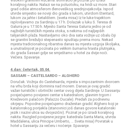
visokim granitnim kućama. Bonifacio je poznat po izradi
koraljnog nakita. Nalazi se na poluotoku, na hridi uz more. Stari
grad odiše atmosferom đenoveškog srednjovjekovlja. Ispod
utvrde smjestio se noviji dio grada s lukom, utvrdom Etentard,
lukom za jahte i šetalištem. (sveta misa) Iz te luke trajektom
isplovljavamo za Sardiniju u 17 h. Dolazak u luku S. Teresa di
Galurra je u 17:50 h. Mjesto Santa Teresa Galurra jedno je od
najživljih turističkih mjesta otoka, s nekima od najljepših
talijanskih plaža. Nastavljamo oko dva sata vožnje uz obalu čiji
se granitni brežuljci stepenasto spuštaju prema moru. Nekad
mjesta tradicionalnog ribarstva danas su mjesta uzgoja školjaka,
a unutrašnjost je poznata po velikim šumama hrasta plutnjaka,
do grada Sassari gdje se smještamo u hotel za dvije noći.
Večera. Spavanje.
4.dan: četvrtak, 05.04.
SASSARI – CASTELSARDO – ALGHERO
Doručak. Vožnja do Castelsarda, mjesta s impozantnim dvorcem
na vrhu brda koji dominira nad morem. Danas je ovaj gradić
važan turistički i obrtnički centar ovog dijela Sardinije. U Sassariju
posjećujemo povijesni centar s katedralom, glavnim trgom i
Kneževom palačom (Palazzo Ducale). Predah za podnevnu
okrjepu. Popodne posjećujemo dražestan gradić Alghero koji je
katalonskog porijekla (stanovnici još danas govore katalonski
jezik i nazivi ulica su dvojezični). Poznat je po izradi koraljnog
nakita. Razgled povijesne jezgre: katedrala Santa Maria, utvrda
Maddalena, ulica Principe Umberto, … Sveta misa) Povratak u
hotel u Sassariju za večeru i noćenje. Spavanje.