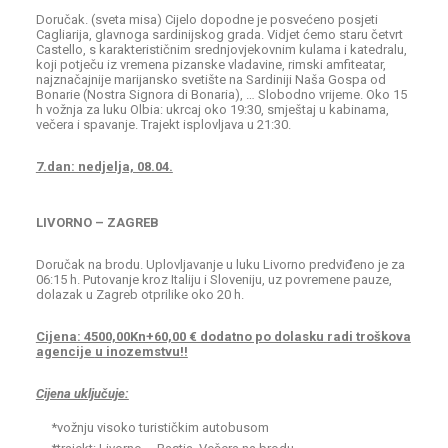
Doručak. (sveta misa) Cijelo dopodne je posvećeno posjeti
Cagliarija, glavnoga sardinijskog grada. Vidjet ćemo staru četvrt
Castello, s karakterističnim srednjovjekovnim kulama i katedralu,
koji potječu iz vremena pizanske vladavine, rimski amfiteatar,
najznačajnije marijansko svetište na Sardiniji Naša Gospa od
Bonarie (Nostra Signora di Bonaria), … Slobodno vrijeme. Oko 15
h vožnja za luku Olbia: ukrcaj oko 19:30, smještaj u kabinama,
večera i spavanje. Trajekt isplovljava u 21:30.
7.dan: nedjelja, 08.04.
LIVORNO – ZAGREB
Doručak na brodu. Uplovljavanje u luku Livorno predviđeno je za
06:15 h. Putovanje kroz Italiju i Sloveniju, uz povremene pauze,
dolazak u Zagreb otprilike oko 20 h.
Cijena: 4500,00Kn+60,00 € dodatno po dolasku radi troškova
agencije
u inozemstvu!!
Cijena uključuje:
*vožnju visoko turističkim autobusom