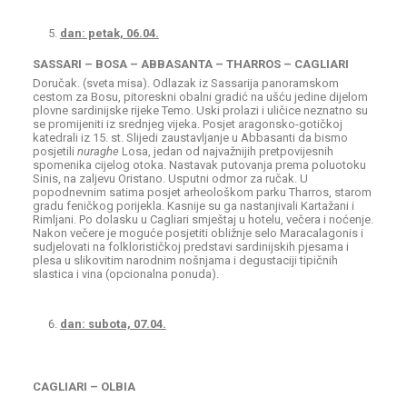
dan: petak, 06.04.
SASSARI – BOSA – ABBASANTA – THARROS – CAGLIARI
Doručak. (sveta misa). Odlazak iz Sassarija panoramskom
cestom za Bosu, pitoreskni obalni gradić na ušću jedine dijelom
plovne sardinijske rijeke Temo. Uski prolazi i uličice neznatno su
se promijeniti iz srednjeg vijeka. Posjet aragonsko-gotičkoj
katedrali iz 15. st. Slijedi zaustavljanje u Abbasanti da bismo
posjetili
nuraghe
Losa, jedan od najvažnijih pretpovijesnih
spomenika cijelog otoka. Nastavak putovanja prema poluotoku
Sinis, na zaljevu Oristano. Usputni odmor za ručak. U
popodnevnim satima posjet arheološkom parku Tharros, starom
gradu feničkog porijekla. Kasnije su ga nastanjivali Kartažani i
Rimljani. Po dolasku u Cagliari smještaj u hotelu, večera i noćenje.
Nakon večere je moguće posjetiti obližnje selo Maracalagonis i
sudjelovati na folklorističkoj predstavi sardinijskih pjesama i
plesa u slikovitim narodnim nošnjama i degustaciji tipičnih
slastica i vina (opcionalna ponuda).
dan: subota, 07.04.
CAGLIARI – OLBIA