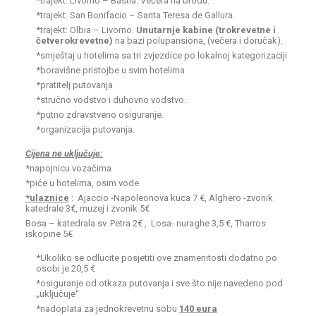
*trajekt: Livorno – Bastia. Večera na brodu.
*trajekt: San Bonifacio – Santa Teresa de Gallura.
*trajekt: Olbia – Livorno.
Unutarnje kabine (trokrevetne i
četverokrevetne)
na bazi polupansiona, (večera i doručak).
*smještaj u hotelima sa tri zvjezdice po lokalnoj kategorizaciji
*boravišne pristojbe u svim hotelima
*pratitelj putovanja
*stručno vodstvo i duhovno vodstvo.
*putno zdravstveno osiguranje.
*organizacija putovanja.
Cijena ne uključuje:
*napojnicu vozačima
*piće u hotelima, osim vode
*ulaznice
: Ajaccio -Napoleonova kuca 7 €, Alghero -zvonik
katedrale 3€, muzej i zvonik 5€
Bosa – katedrala sv. Petra 2€ , Losa- nuraghe 3,5 €, Tharros
iskopine 5€
*Ukoliko se odlucite posjetiti ove znamenitosti dodatno po
osobi je 20,5 €
*osiguranje od otkaza putovanja i sve što nije navedeno pod
„uključuje“
*nadoplata za jednokrevetnu sobu
140 eura