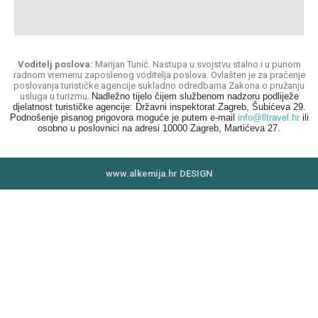
Voditelj poslova:
Marijan Tunić. Nastupa u svojstvu stalno i u punom
radnom vremenu zaposlenog voditelja poslova. Ovlašten je za praćenje
poslovanja turističke agencije sukladno odredbama Zakona o pružanju
usluga u turizmu.
Nadležno tijelo čijem službenom nadzoru podliježe
djelatnost turističke agencije: Državni inspektorat Zagreb, Šubićeva 29.
Podnošenje pisanog prigovora moguće je putem e-mail
info@lltravel.hr
ili
osobno u poslovnici na adresi 10000 Zagreb, Martićeva 27.
www.alkemija.hr DESIGN