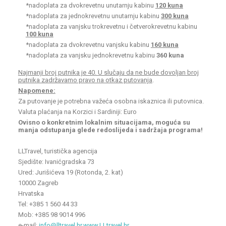
*nadoplata za dvokrevetnu unutarnju kabinu
120 kuna
*nadoplata za jednokrevetnu unutarnju kabinu
300 kuna
*nadoplata za vanjsku trokrevetnu i četverokrevetnu kabinu
100 kuna
*nadoplata za dvokrevetnu vanjsku kabinu
160 kuna
*nadoplata za vanjsku jednokrevetnu kabinu
360 kuna
Najmanji broj putnika je 40. U slučaju da ne bude dovoljan broj
putnika zadržavamo pravo na otkaz putovanja
.
Napomene:
Za putovanje je potrebna važeća osobna iskaznica ili putovnica.
Valuta plaćanja na Korzici i Sardiniji: Euro
Ovisno o konkretnim lokalnim situacijama, moguća su
manja odstupanja glede redoslijeda i sadržaja programa!
LLTravel, turistička agencija
Sjedište: Ivanićgradska 73
Ured: Jurišićeva 19 (Rotonda, 2. kat)
10000 Zagreb
Hrvatska
Tel: +385 1 560 44 33
Mob: +385 98 9014 996
e-mail:
info@lltravel.hr,www.LLtravel.hr