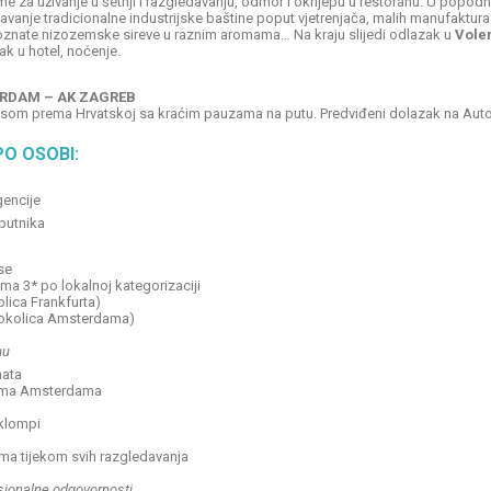
vrijeme za uživanje u šetnji i razgledavanju, odmor i okrijepu u restoranu. U p
avanje tradicionalne industrijske baštine poput vjetrenjača, malih manufaktura
poznate nizozemske sireve u raznim aromama… Na kraju slijedi odlazak u
Vole
ak u hotel, noćenje.
RDAM – AK ZAGREB
obusom prema Hrvatskoj sa kraćim pauzama na putu. Predviđeni dolazak na Au
O OSOBI:
gencije
 putnika
se
a 3* po lokalnoj kategorizaciji
lica Frankfurta)
(okolica Amsterdama)
mu
nata
ima Amsterdama
 klompi
ama tijekom svih razgledavanja
sionalne odgovornosti