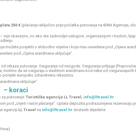
plata 250 €
(plaćanje isključivo prije početka putovanja na IBAN Agencije, 
– nije obavezno, no ako ste zadovoljni uslugom, organizacijom i trudom, lijep
hođenju.
oje možete posjetiti u slobodno vrijeme i koje nisu navedene pod „Cijena aran
navedeni pod „Cijena aranžmana uključuje“.
 od otkaza putovanja. Osiguranje od nezgode. Osiguranje prtljage (Preporuča
nja, molimo da se osiguraju u vlastitom aranžmanu kod neke od osiguravajućih 
 ponijeti europsku zdravstvenu iskaznicu.
 aranžmana uključuje“.
E
– koraci
a za putovanje:
Turistička agencija LL Travel,
info@lltravel.hr
nom pod „
Uvjeti i način plaćanja
“. Uplata depozita podrazumijeva rezervaciju p
e agenciji
LL Travel
na
info@lltravel.hr
dostaviti slijedeće:
efona)