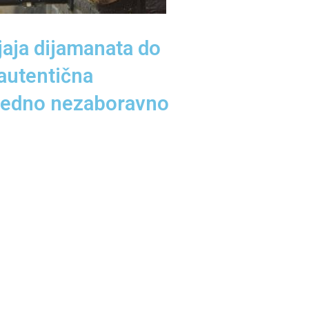
aja dijamanata do
 autentična
u jedno nezaboravno