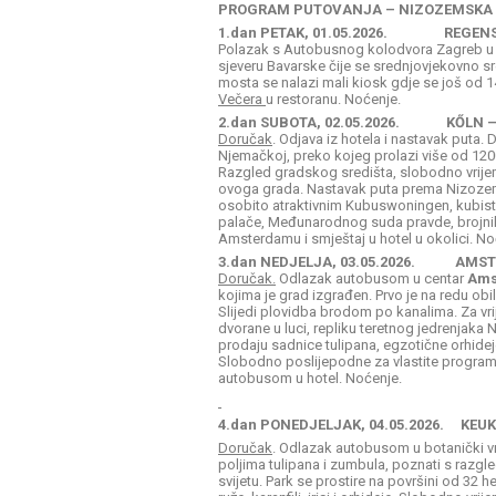
PROGRAM PUTOVANJA – NIZOZEMSKA 01.
1.dan PETAK, 01.05.2026. REGENS
Polazak s Autobusnog kolodvora Zagreb u
sjeveru Bavarske čije se srednjovjekovno sr
mosta se nalazi mali kiosk gdje se još od 1
Večera
u restoranu. Noćenje.
2.dan SUBOTA, 02.05.2026. KŐLN 
Doručak
. Odjava iz hotela i nastavak puta.
Njemačkoj, preko kojeg prolazi više od 1200 
Razgled gradskog središta, slobodno vrijem
ovoga grada. Nastavak puta prema Nizoze
osobito atraktivnim Kubuswoningen, kubist
palače, Međunarodnog suda pravde, brojnih
Amsterdamu i smještaj u hotel u okolici. No
3.dan NEDJELJA, 03.05.2026. AMS
Doručak.
Odlazak autobusom u centar
Ams
kojima je grad izgrađen. Prvo je na redu obi
Slijedi plovidba brodom po kanalima. Za vr
dvorane u luci, repliku teretnog jedrenjaka 
prodaju sadnice tulipana, egzotične orhidej
Slobodno poslijepodne za vlastite programe 
autobusom u hotel. Noćenje.
4.dan PONEDJELJAK, 04.05.2026. KE
Doručak
. Odlazak autobusom u botanički v
poljima tulipana i zumbula, poznati s razgle
svijetu. Park se prostire na površini od 32 he