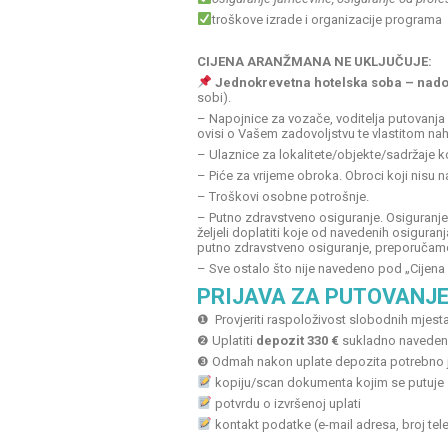
troškove izrade i organizacije programa
CIJENA ARANŽMANA NE UKLJUČUJ
E:
Jednokrevetna hotelska soba – nado
sobi).
– Napojnice za vozače, voditelja putovanja 
ovisi o Vašem zadovoljstvu te vlastitom na
– Ulaznice za lokalitete/objekte/sadržaje k
– Piće za vrijeme obroka. Obroci koji nisu 
– Troškovi osobne potrošnje.
– Putno zdravstveno osiguranje. Osiguranje
željeli doplatiti koje od navedenih osigura
putno zdravstveno osiguranje, preporučamo
– Sve ostalo što nije navedeno pod „Cijena
PRIJAVA ZA PUTOVANJ
❶ Provjeriti raspoloživost slobodnih mjest
❷ Uplatiti
depozit 330 €
sukladno navede
❸ Odmah nakon uplate depozita potrebno j
kopiju/scan dokumenta kojim se putuje
potvrdu o izvršenoj uplati
kontakt podatke (e-mail adresa, broj tel