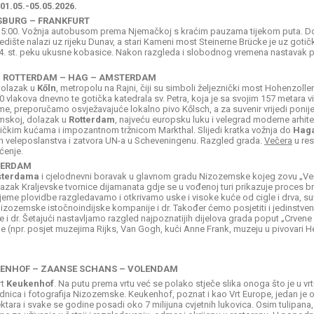
05.-05.05.2026.
BURG – FRANKFURT
 5:00. Vožnja autobusom prema Njemačkoj s kraćim pauzama tijekom puta. D
edište nalazi uz rijeku Dunav, a stari Kameni most Steinerne Brücke je uz goti
4. st. peku ukusne kobasice. Nakon razgleda i slobodnog vremena nastavak put
– ROTTERDAM – HAG – AMSTERDAM
 Dolazak u
Kőln
, metropolu na Rajni, čiji su simboli željeznički most Hohenzolle
vlakova dnevno te gotička katedrala sv. Petra, koja je sa svojim 157 metara vi
e, preporučamo osvježavajuće lokalno pivo Kőlsch, a za suvenir vrijedi ponij
mskoj, dolazak u
Rotterdam
, najveću europsku luku i velegrad moderne arhite
ičkim kućama i impozantnom tržnicom Markthal. Slijedi kratka vožnja do
Hag
 veleposlanstva i zatvora UN-a u Scheveningenu. Razgled grada.
Večera
u re
ćenje.
TERDAM
terdama
i cjelodnevni boravak u glavnom gradu Nizozemske kojeg zovu „Vene
lazak Kraljevske tvornice dijamanata gdje se u vođenoj turi prikazuje proces br
ijeme plovidbe razgledavamo i otkrivamo uske i visoke kuće od cigle i drva, s
Nizozemske istočnoindijske kompanije i dr. Također ćemo posjetiti i jedinstvenu
e i dr. Šetajući nastavljamo razgled najpoznatijih dijelova grada poput „Crven
(npr. posjet muzejima Rijks, Van Gogh, kući Anne Frank, muzeju u pivovari He
UKENHOF – ZAANSE SCHANS – VOLENDAM
rt
Keukenhof
. Na putu prema vrtu već se polako stječe slika onoga što je u vrt
dnica i fotografija Nizozemske. Keukenhof, poznat i kao Vrt Europe, jedan je od
ktara i svake se godine posadi oko 7 milijuna cvjetnih lukovica. Osim tulipana, u 