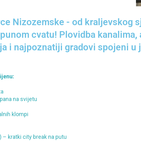
ce Nizozemske - od kraljevskog sj
u punom cvatu! Plovidba kanalima,
ja i najpoznatiji gradovi spojeni 
ijenu:
ta
pana na svijetu
alnih klompi
– kratki city break na putu