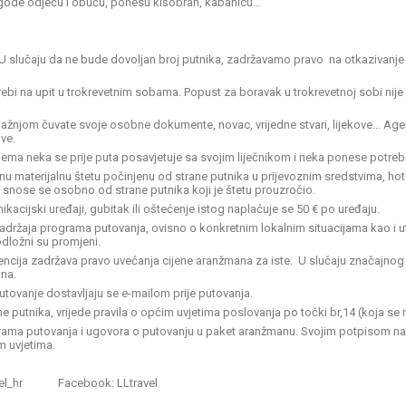
gode odjeću i obuću, ponesu kišobran, kabanicu…
 U slučaju da ne bude dovoljan broj putnika, zadržavamo pravo na otkazivanje
trebi na upit u trokrevetnim sobama. Popust za boravak u trokrevetnoj sobi ni
žnjom čuvate svoje osobne dokumente, novac, vrijedne stvari, lijekove… Age
ove.
lema neka se prije puta posavjetuje sa svojim liječnikom i neka ponese potrebn
 materijalnu štetu počinjenu od strane putnika u prijevoznim sredstvima, hote
te snose se osobno od strane putnika koji je štetu prouzročio.
acijski uređaji, gubitak ili oštećenje istog naplaćuje se 50 € po uređaju.
držaja programa putovanja, ovisno o konkretnim lokalnim situacijama kao i ut
podložni su promjeni.
gencija zadržava pravo uvećanja cijene aranžmana za iste. U slučaju značajnog
na.
tovanje dostavljaju se e-mailom prije putovanja.
 putnika, vrijede pravila o općim uvjetima poslovanja po točki br,14 (koja se 
grama putovanja i ugovora o putovanju u paket aranžmanu. Svojim potpisom na
m uvjetima.
el_hr Facebook: LLtravel