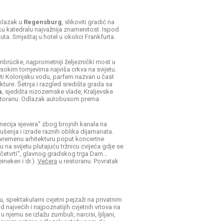
olazak u
Regensburg
, slikoviti gradić na
čku katedralu najvažnija znamenitost. Ispod
a. Smještaj u hotel u okolici Frankfurta.
rnbrücke, najprometniji željeznički most u
sokim tornjevima najviša crkva na svijetu.
eti Kolonjsku vodu, parfem nazvan u čast
kture. Šetnja i razgled središta grada sa
a
, sjedišta nizozemske vlade, Kraljevske
storanu. Odlazak autobusom prema
cija sjevera“ zbog brojnih kanala na
ušenja i izrade raznih oblika dijamanata.
uvremenu arhitekturu poput koncertne
 na svijetu plutajuću tržnicu cvijeća gdje se
e četvrti“, glavnog gradskog trga Dam…
ineken i dr.).
Večera
u restoranu. Povratak
u, spektakularni cvjetni pejzaži na privatnim
 najvećih i najpoznatijih cvjetnih vrtova na
njemu se izlažu zumbuli, narcisi, ljiljani,