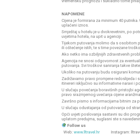
vremensku prognozu i sukladno tome prila
NAPOMENE
Cijena je formirana za minimum 40 putnika.
uplaćeni iznos.
Smještaj u hotelu je u dvokrevetnim, po po
uvjetima hotela, na upit u agenciji.
Tijekom putovanja molimo da s osobitom pa
ili oštećenje istih, te s time povezane trošk
Ako netko ima ozbiljnijih zdravstvenih prob
Agencija ne snosi odgovornost za eventualnu
putovanja. Svi troškovi saniranja takve šte
Ukoliko na putovanju budu osigurani komunik
Zadržavamo pravo promjene redoslijeda i sa
itinereri isključivo su informativne naravi i 
U slučaju povećanja boravišnih pristojbi a
pravo srazmjernog uvećanja cijene aranžma
Završno pismo s informacijama bitnim za pu
U slučaju odustajanja od putovanja od strane
Opći uvjeti poslovanja sastavni su dio pro
uplatom predujma, suglasni ste s navedeni
Follow us
Web:
www.lltravel.hr
Instagram: lltrav