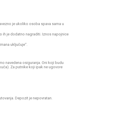
obavezno je ukoliko osoba spava sama u
o ih je dodatno nagraditi. Iznos napojnice
žmana uključuje“.
mo navedena osiguranja. Oni koji budu
kuća). Za putnike koji ipak ne ugovore
utovanja. Depozit je nepovratan.