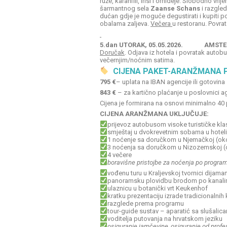
ruže, karanfili, irisi i orhideje. Slobodno 
šarmantnog sela
Zaanse Schans
i razgled
dućan gdje je moguće degustirati i kupiti 
obalama zaljeva.
Večera
u restoranu. Povrat
5.dan UTORAK, 05.05.2026. AMSTE
Doručak
. Odjava iz hotela i povratak aut
večernjim/noćnim satima.
️
CIJENA PAKET-ARANŽMANA P
795 €
– uplata na IBAN agencije ili gotovina
843
€
– za kartično plaćanje u poslovnici a
Cijena je formirana na osnovi minimalno 40
CIJENA ARANŽMANA UKLJUČUJE:
prijevoz autobusom visoke turističke kla
smještaj u dvokrevetnim sobama u hotelim
1 noćenje sa doručkom u Njemačkoj (oko
3 noćenja sa doručkom u Nizozemskoj 
4 večere
boravišne pristojbe za noćenja po progra
vođenu turu u Kraljevskoj tvornici dijama
panoramsku plovidbu brodom po kanal
ulaznicu u botanički vrt Keukenhof
kratku prezentaciju izrade tradicionalnih
razglede prema programu
tour-guide sustav – aparatić sa slušalic
voditelja putovanja na hrvatskom jeziku
osiguranje jamčevine, osiguranje od profe