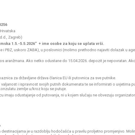
0256
, Hrvatska
d.d., Zagreb)
mska 1.5.-5.5.2026“ + ime osobe za koju se uplata vrši.
ste i PBZ, uskoro ZABA), u poslovnici (molimo prethodno najaviti dolazak u ag
znos aranžmana. Ako netko odustane do 15.04.2026. depozit je nepovratan. A
znica za državljane država članica EU ili putovnica za sve putnike.
valjanost i ispravnost svojih putnih dokumenata te se informirati o uvjetima pu
konzulatu zemlje u/kroz koju se putuje.
cu imaju odustajanje od putovanja, ni u kojem slučaju ne obvezuju organizatora
A
 destinacijama je u razdoblju hodočašća u pravilu proljetno promjenjivo. Moli