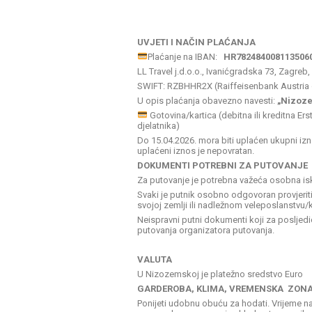
UVJETI I NAČIN PLAĆANJA
Plaćanje na IBAN:
HR782484008113506
LL Travel j.d.o.o., Ivanićgradska 73, Zagreb
SWIFT: RZBHHR2X (Raiffeisenbank Austria 
U opis plaćanja obavezno navesti:
„Nizoze
Gotovina/kartica (debitna ili kreditna Er
djelatnika)
Do 15.04.2026. mora biti uplaćen ukupni i
uplaćeni iznos je nepovratan.
DOKUMENTI POTREBNI ZA PUTOVANJE
Za putovanje je potrebna važeća osobna iska
Svaki je putnik osobno odgovoran provjeriti 
svojoj zemlji ili nadležnom veleposlanstvu/
Neispravni putni dokumenti koji za posljedi
putovanja organizatora putovanja.
VALUTA
U Nizozemskoj je platežno sredstvo Euro
GARDEROBA, KLIMA, VREMENSKA ZON
Ponijeti udobnu obuću za hodati. Vrijeme na