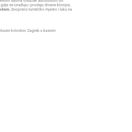
opodnevnim satima odlazak autobusom do
 gdje se izrađuju i prodaju drvene klompe,
ndam
, živopisno turističko mjesto i luku na
tobusni kolodvor Zagreb u kasnim