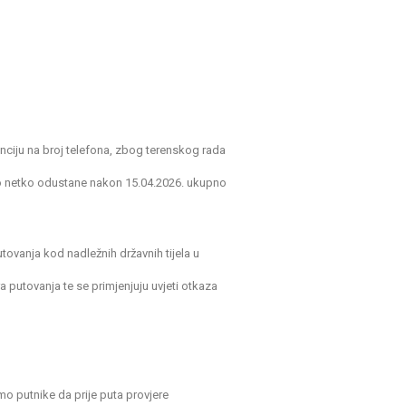
enciju na broj telefona, zbog terenskog rada
ko netko odustane nakon 15.04.2026. ukupno
tovanja kod nadležnih državnih tijela u
 putovanja te se primjenjuju uvjeti otkaza
mo putnike da prije puta provjere