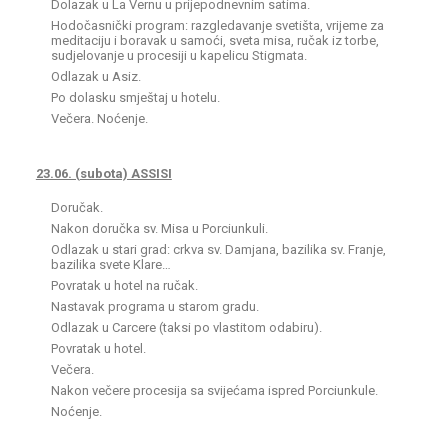
Dolazak u La Vernu u prijepodnevnim satima.
Hodočasnički program: razgledavanje svetišta, vrijeme za
meditaciju i boravak u samoći, sveta misa, ručak iz torbe,
sudjelovanje u procesiji u kapelicu Stigmata.
Odlazak u Asiz.
Po dolasku smještaj u hotelu.
Večera. Noćenje.
23.06. (subota) ASSISI
Doručak.
Nakon doručka sv. Misa u Porciunkuli.
Odlazak u stari grad: crkva sv. Damjana, bazilika sv. Franje,
bazilika svete Klare…
Povratak u hotel na ručak.
Nastavak programa u starom gradu.
Odlazak u Carcere (taksi po vlastitom odabiru).
Povratak u hotel.
Večera.
Nakon večere procesija sa svijećama ispred Porciunkule.
Noćenje.