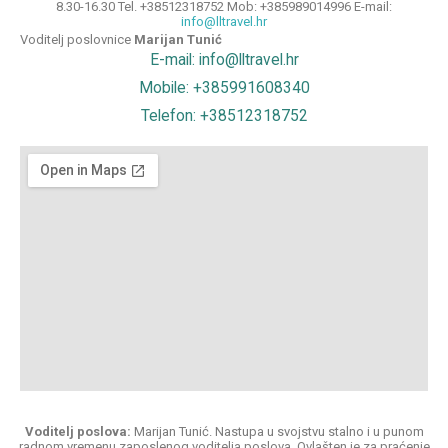
8.30-16.30 Tel. +38512318752 Mob: +385989014996 E-mail:
info@lltravel.hr
Voditelj poslovnice
Marijan Tunić
E-mail: info@lltravel.hr
Mobile: +385991608340
Telefon: +38512318752
Voditelj poslova:
Marijan Tunić. Nastupa u svojstvu stalno i u punom
radnom vremenu zaposlenog voditelja poslova. Ovlašten je za praćenje