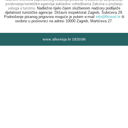
poslovanja turističke agencije sukladno odredbama Zakona o pružanju
usluga u turizmu.
Nadležno tijelo čijem službenom nadzoru podliježe
djelatnost turističke agencije: Državni inspektorat Zagreb, Šubićeva 29.
Podnošenje pisanog prigovora moguće je putem e-mail
info@lltravel.hr
ili
osobno u poslovnici na adresi 10000 Zagreb, Martićeva 27.
www.alkemija.hr DESIGN