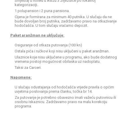
Smještaj u hotelu u Asizu 3 zvjezdice po lokalnoj
kategorizaciji.
1 polupansion i 2 puna pansiona.
Cijena je formirana za minimum 40 putnika. U slučaju da ne
bude dovoljan broj putnika, zadržavamo pravo na otkazivanje
hodočašća. U tom slučaju vraćamo depozit.
Paket aranžman ne uključuje:
Osiguranje od otkaza putovanja (100 kn)
Ostala pića i ručkovi koji nisu uključeni u paket aranžman.
Ulaznice koje nisu uključene u programu, ako bude dodatnog
vremena postoji mogućnost obilaska uz nadoplatu.
Taksi za Carceri.
Napomene:
U slučaju odustajanja od hodočašća vrijede pravila o općim
uvjetima poslovanja prema članku, točka br 14.
Za putovanje je potrebno obavezno imati važeću putovnicu ili
osobnu iskaznicu. Zadržavamo pravo na malu korekciju
programa.