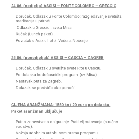
24.06. (nedjelja) ASSISI – FONTE COLOMBO – GRECCIO
Doručak. Odlazak u Fonte Colombo: razgledavanje svetišta,
meditacija u prirodi
Odlazak u Greccio : sveta Misa
Ručak (Lunch paket) .
Povratak u Asiz u hotel. Večera. Noćenje
25.06. (ponedjeljak) ASSISI – CASCIA – ZAGREB
Doručak. Odlazak u svetište svete Rite u Casciu.
Po dolasku hodočasnički program. (sv. Misa).
Nastavak puta za Zagreb.
Dolazak se predviđa oko ponoći.
CIJENA ARANŽMANA: 1580 kn i 20 eura po dolasku.
Paket aranžman uključuje:
Putno zdravstveno osiguranje. Pratitelj putovanja (stručno
vodstvo).
Vožnja udobnim autobusom prema programu.