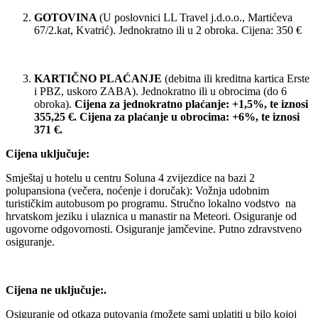
GOTOVINA
(U poslovnici LL Travel j.d.o.o., Martićeva
67/2.kat, Kvatrić). Jednokratno ili u 2 obroka. Cijena: 350 €
KARTIČNO PLAĆANJE
(debitna ili kreditna kartica Erste
i PBZ, uskoro ZABA). Jednokratno ili u obrocima (do 6
obroka).
Cijena za jednokratno plaćanje: +1,5%, te iznosi
355,25 €. Cijena za plaćanje u obrocima: +6%, te iznosi
371 €.
Cijena uključuje:
Smještaj u hotelu u centru Soluna 4 zvijezdice na bazi 2
polupansiona (večera, noćenje i doručak): Vožnja udobnim
turističkim autobusom po programu. Stručno lokalno vodstvo na
hrvatskom jeziku i ulaznica u manastir na Meteori. Osiguranje od
ugovorne odgovornosti. Osiguranje jamčevine. Putno zdravstveno
osiguranje.
Cijena ne uključuje:.
Osiguranje od otkaza putovanja (možete sami uplatiti u bilo kojoj