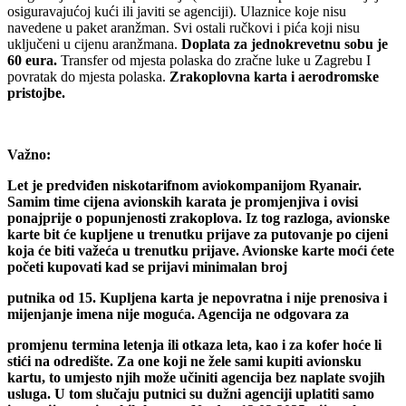
osiguravajućoj kući ili javiti se agenciji). Ulaznice koje nisu
navedene u paket aranžman. Svi ostali ručkovi i pića koji nisu
uključeni u cijenu aranžmana.
Doplata za jednokrevetnu sobu je
60 eura.
Transfer od mjesta polaska do zračne luke u Zagrebu I
povratak do mjesta polaska.
Zrakoplovna karta i aerodromske
pristojbe.
Važno:
Let je predviđen niskotarifnom aviokompanijom Ryanair.
Samim time cijena avionskih karata je promjenjiva i ovisi
ponajprije o popunjenosti zrakoplova. Iz tog razloga, avionske
karte bit će kupljene u trenutku prijave za putovanje po cijeni
koja će biti važeća u trenutku prijave. Avionske karte moći ćete
početi kupovati kad se prijavi minimalan broj
putnika od 15. Kupljena karta je nepovratna i nije prenosiva i
mijenjanje imena nije moguća. Agencija ne odgovara za
promjenu termina letenja ili otkaza leta, kao i za kofer hoće li
stići na odredište. Za one koji ne žele sami kupiti avionsku
kartu, to umjesto njih može učiniti agencija bez naplate svojih
usluga. U tom slučaju putnici su dužni agenciji uplatiti samo