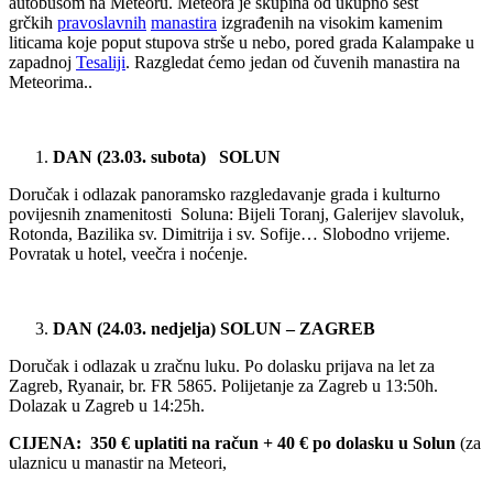
autobusom na Meteoru. Meteora je skupina od ukupno šest
grčkih
pravoslavnih
manastira
izgrađenih na visokim kamenim
liticama koje poput stupova strše u nebo, pored grada Kalampake u
zapadnoj
Tesaliji
. Razgledat ćemo jedan od čuvenih manastira na
Meteorima..
DAN (23.03. subota) SOLUN
Doručak i odlazak panoramsko razgledavanje grada i kulturno
povijesnih znamenitosti Soluna: Bijeli Toranj, Galerijev slavoluk,
Rotonda, Bazilika sv. Dimitrija i sv. Sofije… Slobodno vrijeme.
Povratak u hotel, veečra i noćenje.
DAN (24.03. nedjelja) SOLUN – ZAGREB
Doručak i odlazak u zračnu luku. Po dolasku prijava na let za
Zagreb, Ryanair, br. FR 5865. Polijetanje za Zagreb u 13:50h.
Dolazak u Zagreb u 14:25h.
CIJENA: 350 € uplatiti na račun + 40 € po dolasku u Solun
(za
ulaznicu u manastir na Meteori,