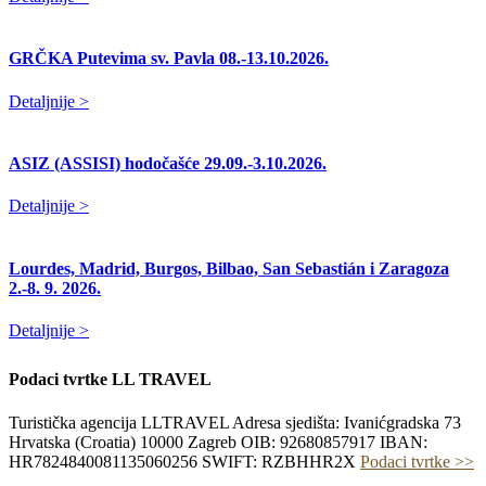
GRČKA Putevima sv. Pavla 08.-13.10.2026.
Detaljnije >
ASIZ (ASSISI) hodočašće 29.09.-3.10.2026.
Detaljnije >
Lourdes, Madrid, Burgos, Bilbao, San Sebastián i Zaragoza
2.-8. 9. 2026.
Detaljnije >
Podaci tvrtke LL TRAVEL
Turistička agencija LLTRAVEL Adresa sjedišta: Ivanićgradska 73
Hrvatska (Croatia) 10000 Zagreb OIB: 92680857917 IBAN:
HR7824840081135060256 SWIFT: RZBHHR2X
Podaci tvrtke >>