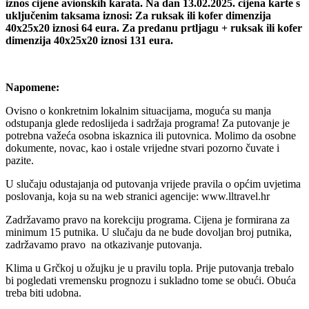
iznos cijene avionskih karata. Na dan 13.02.2025. cijena karte s
uključenim taksama iznosi: Za ruksak ili kofer dimenzija
40x25x20 iznosi 64 eura. Za predanu prtljagu + ruksak ili kofer
dimenzija 40x25x20 iznosi 131 eura.
Napomene:
Ovisno o konkretnim lokalnim situacijama, moguća su manja
odstupanja glede redoslijeda i sadržaja programa! Za putovanje je
potrebna važeća osobna iskaznica ili putovnica. Molimo da osobne
dokumente, novac, kao i ostale vrijedne stvari pozorno čuvate i
pazite.
U slučaju odustajanja od putovanja vrijede pravila o općim uvjetima
poslovanja, koja su na web stranici agencije: www.lltravel.hr
Zadržavamo pravo na korekciju programa. Cijena je formirana za
minimum 15 putnika. U slučaju da ne bude dovoljan broj putnika,
zadržavamo pravo na otkazivanje putovanja.
Klima u Grčkoj u ožujku je u pravilu topla. Prije putovanja trebalo
bi pogledati vremensku prognozu i sukladno tome se obući. Obuća
treba biti udobna.