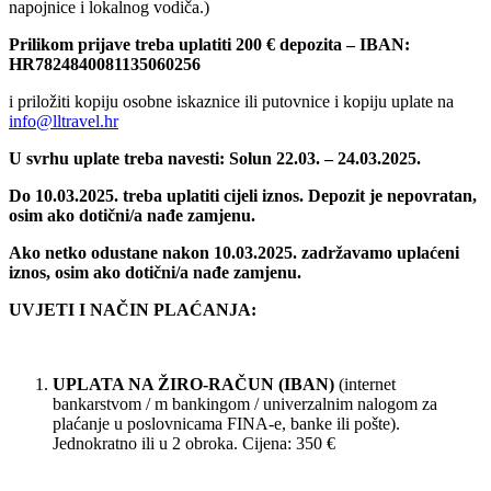
napojnice i lokalnog vodiča.)
Prilikom prijave treba uplatiti 200 € depozita –
IBAN:
HR7824840081135060256
i priložiti kopiju osobne iskaznice ili putovnice i kopiju uplate na
info@lltravel.hr
U svrhu uplate treba navesti: Solun 22.03. – 24.03.2025.
Do 10.03.2025. treba uplatiti cijeli iznos. Depozit je nepovratan,
osim ako dotični/a nađe zamjenu.
Ako netko odustane nakon 10.03.2025. zadržavamo uplaćeni
iznos, osim ako dotični/a nađe zamjenu.
UVJETI I NAČIN PLAĆANJA:
UPLATA NA ŽIRO-RAČUN (IBAN)
(internet
bankarstvom / m bankingom / univerzalnim nalogom za
plaćanje u poslovnicama FINA-e, banke ili pošte).
Jednokratno ili u 2 obroka. Cijena: 350 €