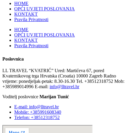
HOME
OPĆI UVJETI POSLOVANJA
KONTAKT
Pravila Privatnosti
HOME
OPĆI UVJETI POSLOVANJA
KONTAKT
Pravila Privatnosti
Poslovnica
LL TRAVEL “KVATRIĆ” Ured: Martićeva 67, pored
Kvaternikovog trga Hrvatska (Croatia) 10000 Zagreb Radno
vrijeme: ponedjeljak-petak: 8.30-16.30 Tel. +38512318752 Mob:
+385989014996 E-mail:
info@lltravel.hr
Voditelj poslovnice
Marijan Tunić
E-mail: info@lltravel.hr
Mobile: +385991608340
Telefon: +38512318752