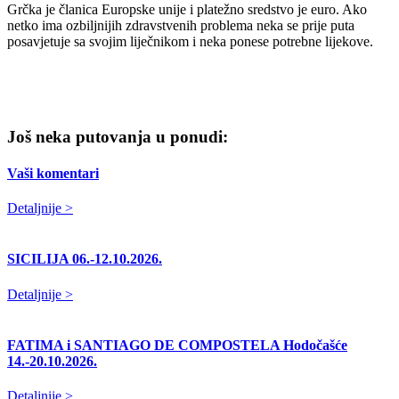
Grčka je članica Europske unije i platežno sredstvo je euro. Ako
netko ima ozbiljnijih zdravstvenih problema neka se prije puta
posavjetuje sa svojim liječnikom i neka ponese potrebne lijekove.
Još neka putovanja u ponudi:
Vaši komentari
Detaljnije >
SICILIJA 06.-12.10.2026.
Detaljnije >
FATIMA i SANTIAGO DE COMPOSTELA Hodočašće
14.-20.10.2026.
Detaljnije >