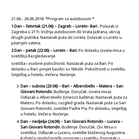
21.06.- 26.06.2018. *Program sa autobusom *
1.Dan – četvrtak (21.06) – Zagreb – Loreto- Bari
.
Polazak iz
Zagreba u 21 h. Vožnja autobusom do Vrata Jadrana, ukrcaj
drugih putnika. Nastavak puta do Loreta. Dolazak u Loreto u
jutarnjim satima.
2 Dan
– petak (22.06) – Loreto – Bari.
Po dolasku (sveta misa u
svetištu).Razgledavanje
svetišta i osobne pobožnosti. Nastavak puta za Bari. Po
dolasku u Bari; posjet bazilici sv. Nikole. Pobožnosti u svetištu.
Smještaj u hotelu. Večera. Noćenje.
Dan – subota (23.06) – Bari – Alberobello – Matera –
San
Giovani Rotondo.
Buđenje. Doručak. (sveta misa).
Odlazak u Alberobello (Unesco baština). Nastavak puta za
Materu. Po dolasku, razgled grada. Nastavak puta za San
Giovani Rotondo, svetište Padre Pia. Po dolasku, smještaj
u hotelu. Večera. Noćenje.
Dan – nedjelja (24.06) – San Giovani Rotondo – Lucera –
San Giovani Rotondo.
Buđenje. Doručak. (Sv. Misa u
svetištu). Odlazak u Luceru, svetište blaženog Augustina
Kažotića. Hodočasnički program u svetištu. Povratak u