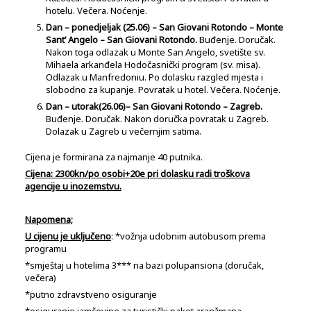
hotelu. Večera. Noćenje.
Dan – ponedjeljak (25.06) – San Giovani Rotondo –
Monte
Sant’ Angelo – San Giovani Rotondo.
Buđenje. Doručak.
Nakon toga odlazak u Monte San Angelo, svetište sv.
Mihaela arkanđela Hodočasnički program (sv. misa).
Odlazak u Manfredoniu. Po dolasku razgled mjesta i
slobodno za kupanje. Povratak u hotel. Večera. Noćenje.
Dan – utorak(26.06)– San Giovani Rotondo – Zagreb.
Buđenje. Doručak. Nakon doručka povratak u Zagreb.
Dolazak u Zagreb u večernjim satima.
Cijena je formirana za najmanje 40 putnika.
Cijena: 2300kn/po osobi+20e pri dolasku radi troškova
agencije u inozemstvu.
Napomena;
U cijenu je uključeno
: *vožnja udobnim autobusom prema
programu
*smještaj u hotelima 3*** na bazi polupansiona (doručak,
večera)
*putno zdravstveno osiguranje