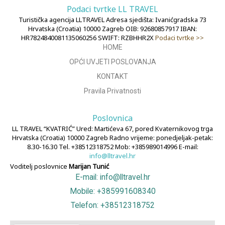
Podaci tvrtke LL TRAVEL
Turistička agencija LLTRAVEL Adresa sjedišta: Ivanićgradska 73
Hrvatska (Croatia) 10000 Zagreb OIB: 92680857917 IBAN:
HR7824840081135060256 SWIFT: RZBHHR2X
Podaci tvrtke >>
HOME
OPĆI UVJETI POSLOVANJA
KONTAKT
Pravila Privatnosti
Poslovnica
LL TRAVEL “KVATRIĆ” Ured: Martićeva 67, pored Kvaternikovog trga
Hrvatska (Croatia) 10000 Zagreb Radno vrijeme: ponedjeljak-petak:
8.30-16.30 Tel. +38512318752 Mob: +385989014996 E-mail:
info@lltravel.hr
Voditelj poslovnice
Marijan Tunić
E-mail: info@lltravel.hr
Mobile: +385991608340
Telefon: +38512318752