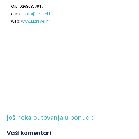
Oib: 92680857917
e-mail:
info@lltravel.hr
web:
www.LLtravel.hr
Još neka putovanja u ponudi:
Vaši komentari