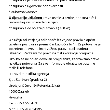
*osiguranje jamčevine za turistički paket aranžmana
*osiguranje ugovorne odgovornosti
* duhovno vodstvo.
U cijenu nije uključeno
:
*sve ostale ulaznice, dodatna pića i
ručkovi koji nisu navedeni u cijeni
*osiguranje od otkaza putovanja ( 100 kn)
U slučaju odustajanja od hodočašća vrijede pravila o općim
uvjetima poslovanja prema članku, točka br 14. Za putovanje je
potrebno obavezno imati važeću putovnicu ili osobnu
iskaznicu. Zadržavamo pravo na malu korekciju programa.
Ukoliko se ne prijavi dovoljan broj putnika, zadržavamo pravo
na otkaz putovanja. Za sve informacije obratite se putem e
maila ili telefona.
LLTravel, turistička agencija
Sjedište: Ivanićgradska 73
Ured: Jurišićeva 19 (Rotonda, 2. kat)
10000 Zagreb
Hrvatska
Tel: +385 1 560 44 33
Mob: +385 98 9014 996