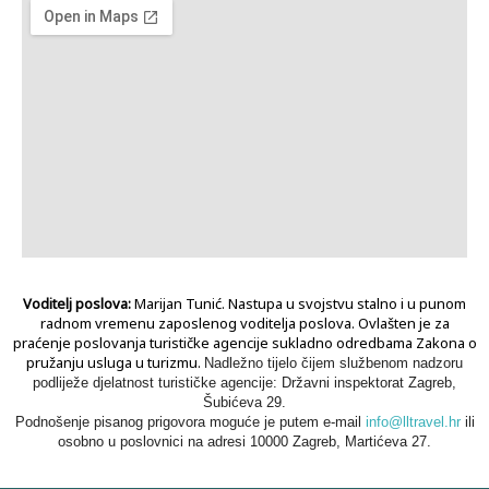
Voditelj poslova:
Marijan Tunić. Nastupa u svojstvu stalno i u punom
radnom vremenu zaposlenog voditelja poslova. Ovlašten je za
praćenje poslovanja turističke agencije sukladno odredbama Zakona o
pružanju usluga u turizmu.
Nadležno tijelo čijem službenom nadzoru
podliježe djelatnost turističke agencije: Državni inspektorat Zagreb,
Šubićeva 29.
Podnošenje pisanog prigovora moguće je putem e-mail
info@lltravel.hr
ili
osobno u poslovnici na adresi 10000 Zagreb, Martićeva 27.