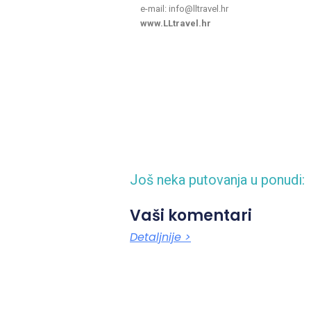
e-mail: info@lltravel.hr
www.LLtravel.hr
Još neka putovanja u ponudi:
Vaši komentari
Detaljnije >