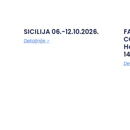
SICILIJA 06.-12.10.2026.
F
C
Detaljnije >
H
14
Det