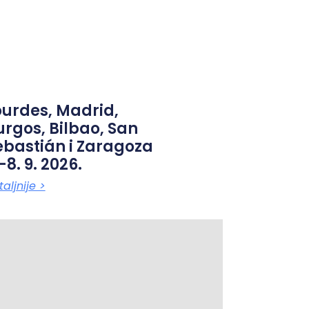
ourdes, Madrid,
urgos, Bilbao, San
ebastián i Zaragoza
-8. 9. 2026.
aljnije >