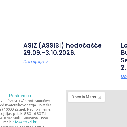
ASIZ (ASSISI) hodočašće
L
29.09.-3.10.2026.
B
S
Detaljnije >
2.
Det
Poslovnica
VEL “KVATRIĆ” Ured: Martićeva
red Kvaternikovog trga Hrvatska
ia) 10000 Zagreb Radno vrijeme:
djeljak-petak: 8.30-16.30 Tel.
318752 Mob: +385989014996 E-
mail:
info@lltravel.hr