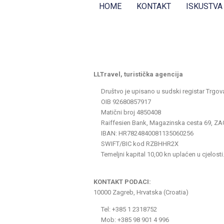
HOME
KONTAKT
ISKUSTVA
LLTravel, turistička agencija
Društvo je upisano u sudski registar Trg
OIB 92680857917
Matični broj 4850408
Raiffesien Bank, Magazinska cesta 69, ZAGR
IBAN: HR7824840081135060256
SWIFT/BIC kod RZBHHR2X
Temeljni kapital 10,00 kn uplaćen u cjelost
KONTAKT PODACI:
10000 Zagreb, Hrvatska (Croatia)
Tel: +385 1 2318752
Mob: +385 98 901 4 996