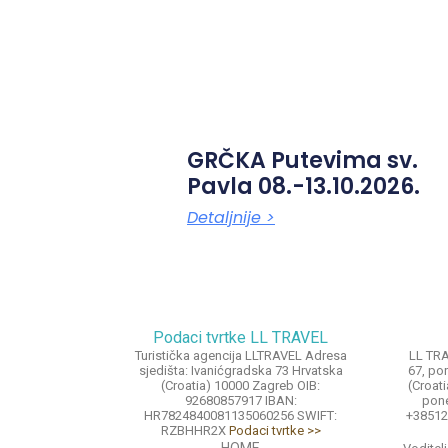
GRČKA Putevima sv.
Pavla 08.-13.10.2026.
Detaljnije >
Podaci tvrtke LL TRAVEL
Turistička agencija LLTRAVEL Adresa
LL TRA
sjedišta: Ivanićgradska 73 Hrvatska
67, po
(Croatia) 10000 Zagreb OIB:
(Croat
92680857917 IBAN:
pone
HR7824840081135060256 SWIFT:
+38512
RZBHHR2X
Podaci tvrtke >>
HOME